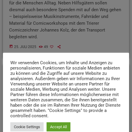
für die Menschen Alltag. Neben Hilfsgütern sollen
diesmal auch besondere Spenden mit auf den Weg gehen
– beispielsweise Musikinstrumente, Fahrräder und
Material für Comicworkshops mit dem Trierer
Comiczeichner Johannes Kolz, der den Transport
begleiten wird.
today
25. JULI 2025
49
Wir verwenden Cookies, um Inhalte und Anzeigen zu
personalisieren, Funktionen für soziale Medien anbieten
zu können und die Zugriffe auf unsere Website zu
analysieren. Außerdem geben wir Informationen zu Ihrer
insert_link
Verwendung unserer Website an unsere Partner für
soziale Medien, Werbung und Analysen weiter. Unsere
Partner führen diese Informationen möglicherweise mit
weiteren Daten zusammen, die Sie ihnen bereitgestellt
haben oder die sie im Rahmen Ihrer Nutzung der Dienste
gesammelt haben. "Cookie Settings" to provide a
controlled consent.
Cookie Settings
Accept All