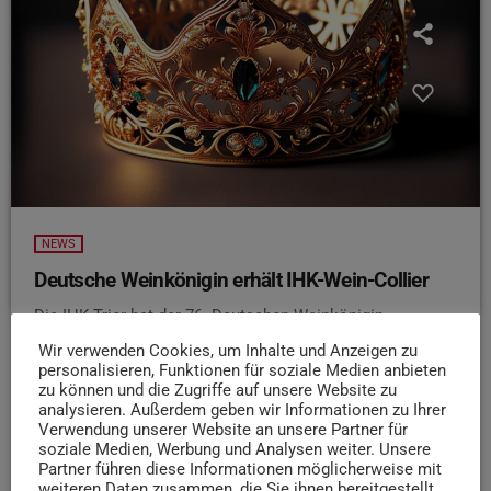
NEWS
Deutsche Weinkönigin erhält IHK-Wein-Collier
Die IHK Trier hat der 76. Deutschen Weinkönigin,
Charlotte Weihl, das traditionelle Wein-Collier überreicht.
Wir verwenden Cookies, um Inhalte und Anzeigen zu
Die 25-jährige Studentin aus Gönnheim wurde für ihre
personalisieren, Funktionen für soziale Medien anbieten
zu können und die Zugriffe auf unsere Website zu
Fachkompetenz und Ausstrahlung geehrt und vertritt die
analysieren. Außerdem geben wir Informationen zu Ihrer
deutsche Weinwirtschaft bei etwa 200 Terminen im In-
Verwendung unserer Website an unsere Partner für
und Ausland. Seit 1984 würdigt das Collier das
soziale Medien, Werbung und Analysen weiter. Unsere
Engagement der Weinkönigin für den deutschen Weinbau.
Partner führen diese Informationen möglicherweise mit
weiteren Daten zusammen, die Sie ihnen bereitgestellt