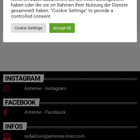
Weihl möchte mit ihrem Amt besonders junge Menschen
haben oder die sie im Rahmen Ihrer Nutzung der Dienste
für Wein begeistern.
gesammelt haben. "Cookie Settings" to provide a
controlled consent.
today
28. NOVEMBER 2024
13
Cookie Settings
Accept All
INSTAGRAM
Antenne - Instagram
FACEBOOK
Antenne - Facebook
INFOS
redaktion@antenne-trier.com