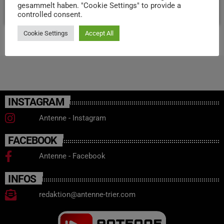
gesammelt haben. "Cookie Settings" to provide a
today
5. NOVEMBER 2025
53
controlled consent.
Cookie Settings
Accept All
INSTAGRAM
Antenne - Instagram
FACEBOOK
Antenne - Facebook
INFOS
redaktion@antenne-trier.com