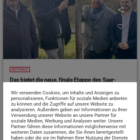
BEITRÄGE
Das bietet die neue, finale Etappe des Saar-
Hunsrück-Steigs in Trier
Wir verwenden Cookies, um Inhalte und Anzeigen zu
Frische Luft und neue Wege – das war letzte Woche das
personalisieren, Funktionen für soziale Medien anbieten
Motto in Trier, als beim Gut Avelsbach die neue, letzte
zu können und die Zugriffe auf unsere Website zu
analysieren. Außerdem geben wir Informationen zu Ihrer
Etappe des Saar-Hunsrück-Steigs eröffnet wurde
Verwendung unserer Website an unsere Partner für
Im Interview erklären uns Achim Laub, früherer Leiter des
soziale Medien, Werbung und Analysen weiter. Unsere
Wanderbüros und OB Wolfram Leibe, was so besonders
Partner führen diese Informationen möglicherweise mit
weiteren Daten zusammen, die Sie ihnen bereitgestellt
an dem Wanderweg ist:
haben oder die sie im Rahmen Ihrer Nutzung der Dienste