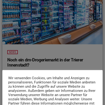
NEWS
Noch ein dm-Drogeriemarkt in der Trierer
Innenstadt?
Ein neuer DM-Drogeriemarkt wird in der Trierer Brotstraße
eröffnen. Wie der Volksfreund berichtet, wird das
Wir verwenden Cookies, um Inhalte und Anzeigen zu
personalisieren, Funktionen für soziale Medien anbieten
Bauprojekt im ehemaligen Lürenbaum-Haus sowie im
zu können und die Zugriffe auf unsere Website zu
daran anschließenden Schuhgeschäft „Step by Step“
analysieren. Außerdem geben wir Informationen zu Ihrer
gestartet. Die Baumaßnahmen haben bereits begonnen.
Verwendung unserer Website an unsere Partner für
soziale Medien, Werbung und Analysen weiter. Unsere
Mit dem Durchbruch soll eine 800 Quadratmeter große
Partner führen diese Informationen möglicherweise mit
Verkaufsfläche entstehen. Das ist dann bereits die vierte