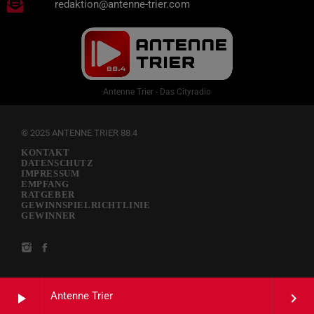
redaktion@antenne-trier.com
Antenne Trier - Das Cityradio
© 2025 ANTENNE TRIER 88.4
KONTAKT
DATENSCHUTZ
IMPRESSUM
EMPFANG
RATGEBER
GEWINNSPIELRICHTLINIE
GEWINNER
Antenne Trier
play_arrow
keyboard_arrow_right