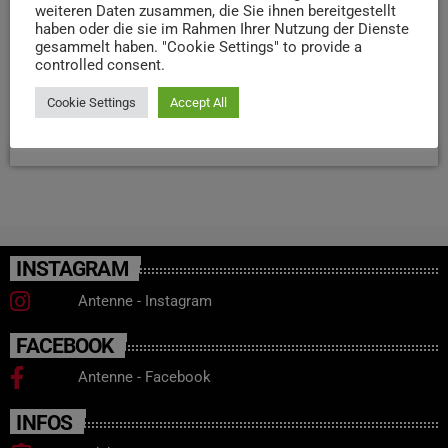
weiteren Daten zusammen, die Sie ihnen bereitgestellt
DM-Filiale in der Trierer Innenstadt. Die oberen
haben oder die sie im Rahmen Ihrer Nutzung der Dienste
Geschosse werden ebenfalls saniert und neu gebaut,
gesammelt haben. "Cookie Settings" to provide a
controlled consent.
damit sie dann wie gehabt als Wohnfläche vermietet
werden können.
Cookie Settings
Accept All
today
22. APRIL 2024
148
INSTAGRAM
Antenne - Instagram
FACEBOOK
Antenne - Facebook
INFOS