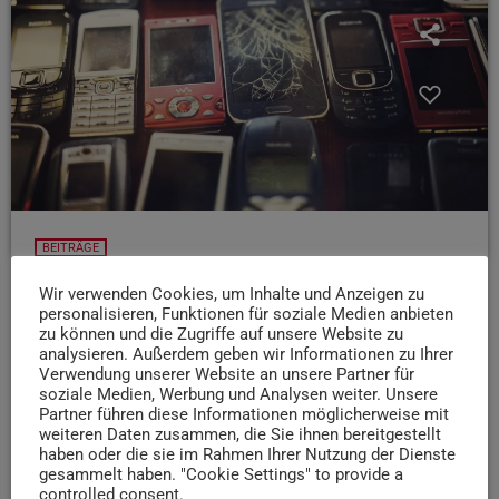
BEITRÄGE
Spielerisch den Umgang mit Elektroschrott
Wir verwenden Cookies, um Inhalte und Anzeigen zu
lernen: Was ist das E-Waste Race?
personalisieren, Funktionen für soziale Medien anbieten
zu können und die Zugriffe auf unsere Website zu
Elektroschrott sammeln - und dabei was gewinnen!
analysieren. Außerdem geben wir Informationen zu Ihrer
Darum gehts beim E-Waste Race, das jetzt zum ersten
Verwendung unserer Website an unsere Partner für
soziale Medien, Werbung und Analysen weiter. Unsere
mal in der Region Trier stattfindet. Organisatorin Svenja
Partner führen diese Informationen möglicherweise mit
von Wrangell hat uns mehr erzählt: Zur Anmeldung für
weiteren Daten zusammen, die Sie ihnen bereitgestellt
Schulklassen und AGs gehts hier.
haben oder die sie im Rahmen Ihrer Nutzung der Dienste
gesammelt haben. "Cookie Settings" to provide a
today
6. JUNI 2025
62
1
controlled consent.