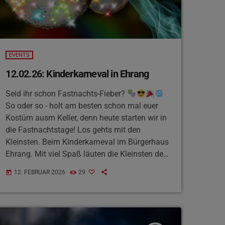
EVENTS
12.02.26: Kinderkarneval in Ehrang
Seid ihr schon Fastnachts-Fieber?
So oder so - holt am besten schon mal euer
Kostüm ausm Keller, denn heute starten wir in
die Fastnachtstage! Los gehts mit den
Kleinsten. Beim Kinderkarneval im Bürgerhaus
Ehrang. Mit viel Spaß läuten die Kleinsten den
Weiberdonnerstag ein. Für ordentlich Musik
12. FEBRUAR 2026
29
today
und Unterhaltung ist auf jeden Fall gesorgt,
wenn kleine Pippi Langstrümpfe oder kleine
Ballerinas auf der Bühne tanzen. Der Vorteil:
es wird nicht ganz so spät wie bei den