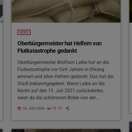
NEWS
Oberbürgermeister hat Helfern von
Flutkatastrophe gedankt
Oberbürgermeister Wolfram Leibe hat an die
Flutkatastrophe vor fünf Jahren in Ehrang
erinnert und allen Helfern gedankt. Das hat die
Stadt bekanntgegeben. Wenn Leibe an die
Nacht auf den 15. Juli 2021 zurückdenke,
seien da die schlimmen Bilder von der
Hochwasserkatastrophe, die in Erinnerung
16. JULI 2026
15
today
blieben. Unzählige Freiwillige hätten sich
gemeldet und mitgeholfen, Häuser und
Wohnungen zu räumen, oft bis ans Ende ihrer