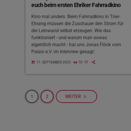
euch beim ersten Ehriker Fahrradkino
Kino mal anders: Beim Fahrradkino in Trier-
Ehrang müssen die Zuschauer den Strom für
die Leinwand selbst erzeugen. Wie das
funktioniert - und warum man sowas
eigentlich macht - hat uns Jonas Flöck vom
Palais e.V. im Interview gesagt:
17. SEPTEMBER 2025
70
today
navigate_next
1
2
WEITER