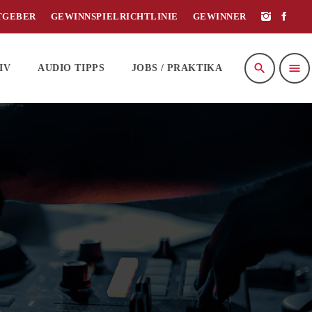
TGEBER
GEWINNSPIELRICHTLINIE
GEWINNER
search
menu
IV
AUDIO TIPPS
JOBS / PRAKTIKA