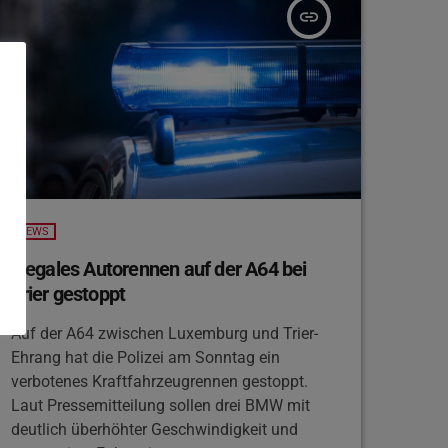
Erwachsenen. Los geht‘s nämlich […]
insert_link
NEWS
Illegales Autorennen auf der A64 bei
Trier gestoppt
Auf der A64 zwischen Luxemburg und Trier-
Ehrang hat die Polizei am Sonntag ein
verbotenes Kraftfahrzeugrennen gestoppt.
Laut Pressemitteilung sollen drei BMW mit
deutlich überhöhter Geschwindigkeit und