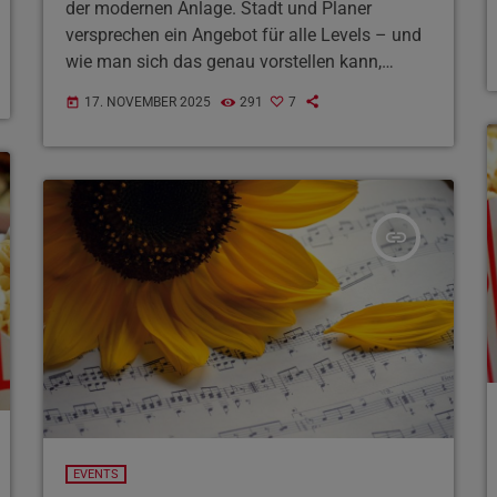
der modernen Anlage. Stadt und Planer
versprechen ein Angebot für alle Levels – und
wie man sich das genau vorstellen kann,
erklären sie uns im Interview
17. NOVEMBER 2025
291
7
today
insert_link
EVENTS