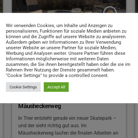
Kräfte, so der Oberbürgermeister. Die Stadt
habe am Hochwasserschutz der Kyll viel
insert_link
gearbeitet, allerdings könnte durch bauliche
Maßnahmen […]
Wir verwenden Cookies, um Inhalte und Anzeigen zu
personalisieren, Funktionen für soziale Medien anbieten zu
können und die Zugriffe auf unsere Website zu analysieren.
Außerdem geben wir Informationen zu Ihrer Verwendung
unserer Website an unsere Partner für soziale Medien,
Werbung und Analysen weiter. Unsere Partner führen diese
Informationen möglicherweise mit weiteren Daten
zusammen, die Sie ihnen bereitgestellt haben oder die sie im
Rahmen Ihrer Nutzung der Dienste gesammelt haben.
"Cookie Settings" to provide a controlled consent.
BEITRÄGE
Cookie Settings
Accept All
Skaten für alle Niveaus: Das bietet die
neue Rollsportanlage im
Mäusheckerweg
In Trier entsteht gerade ein neuer Skatepark –
und der sieht richtig gut aus. Im
Mäusheckerweg laufen die finalen Arbeiten an