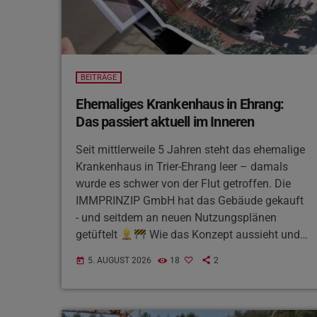
BEITRÄGE
Ehemaliges Krankenhaus in Ehrang:
Das passiert aktuell im Inneren
Seit mittlerweile 5 Jahren steht das ehemalige
Krankenhaus in Trier-Ehrang leer – damals
wurde es schwer von der Flut getroffen. Die
IMMPRINZIP GmbH hat das Gebäude gekauft
- und seitdem an neuen Nutzungsplänen
getüftelt
Wie das Konzept aussieht und
wie es umgesetzt wird, verrät uns
5. AUGUST 2026
18
2
today
Projektentwickler Tobias Schumann im
Interview: Visuelle Einblicke gibt's für euch in
unserem Instagram-Reel!