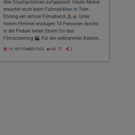
Alle Couchpotatoes aufgepasst: Heute Abend
erwartet euch beim Fahrrad-Kino in Trier-
Ehrang ein aktiver Filmabend
Unter
freiem Himmel erzeugen 10 Personen durchs
in die Pedale treten Storm für das
Filmscreening
Für die verbrannten Kalorien
gibts dann aber Getränke, Popcorn und andere
18. SEPTEMBER 2025
80
2
today
Snacks. Der Eintritt ist frei und der Einlass
beginnt ab 20 Uhr !