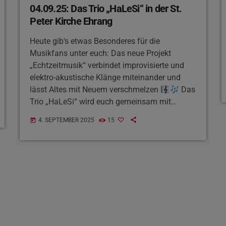
04.09.25: Das Trio „HaLeSi“ in der St.
Peter Kirche Ehrang
Heute gib‘s etwas Besonderes für die
Musikfans unter euch: Das neue Projekt
„Echtzeitmusik“ verbindet improvisierte und
elektro-akustische Klänge miteinander und
lässt Altes mit Neuem verschmelzen
Das
Trio „HaLeSi“ wird euch gemeinsam mit
Gästen aus Luxemburg spannende Klänge
4. SEPTEMBER 2025
15
today
zum Besten geben. Los geht‘s um 19 Uhr in der
St. Peter Kirche in Ehrang und der Eintritt ist
frei.