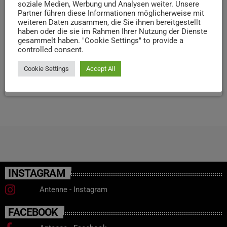
soziale Medien, Werbung und Analysen weiter. Unsere
Prozent als Abkehr vom Freihandel. Besonders Betriebe
Partner führen diese Informationen möglicherweise mit
weiteren Daten zusammen, die Sie ihnen bereitgestellt
mit starkem USA-Geschäft seien von Umsatzrückgängen
haben oder die sie im Rahmen Ihrer Nutzung der Dienste
und Wettbewerbsnachteilen betroffen. Die IHK ruft
gesammelt haben. "Cookie Settings" to provide a
deshalb zu einer gezielten Diversifizierung von
controlled consent.
Absatzmärkten auf.
Cookie Settings
Accept All
today
28. JULI 2025
27
INSTAGRAM
Antenne - Instagram
FACEBOOK