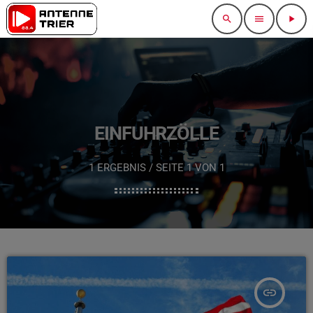
search
menu
play_arrow
EINFUHRZÖLLE
1 ERGEBNIS / SEITE 1 VON 1
insert_link