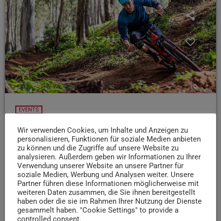
EVENTS
15.08.25: Moutainbike-Fahrtechnikkurs für
Wir verwenden Cookies, um Inhalte und Anzeigen zu
Einsteiger im Waldstadion Trier
personalisieren, Funktionen für soziale Medien anbieten
zu können und die Zugriffe auf unsere Website zu
Heute heißt es rauf aufs Bike: Beim Moutainbike-
analysieren. Außerdem geben wir Informationen zu Ihrer
Fahrtechnikkurs für Einsteiger im Waldstadion Trier lernt
Verwendung unserer Website an unsere Partner für
soziale Medien, Werbung und Analysen weiter. Unsere
ihr von 15:30 bis 19:30 Uhr die Basics für sicheres und
Partner führen diese Informationen möglicherweise mit
spaßiges Mountainbiken - von Balance bis Kurvenfahren
weiteren Daten zusammen, die Sie ihnen bereitgestellt
Mitmachen könnt ihr ab 16 Jahren.
haben oder die sie im Rahmen Ihrer Nutzung der Dienste
gesammelt haben. "Cookie Settings" to provide a
today
15. AUGUST 2025
13
controlled consent.