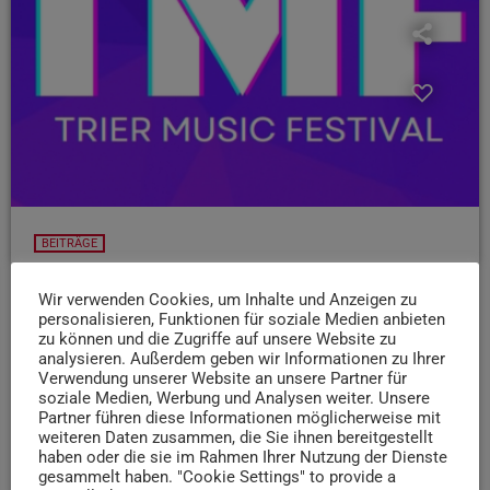
BEITRÄGE
TMF – Trier Music Festival 2025: Das geht im
Wir verwenden Cookies, um Inhalte und Anzeigen zu
Messepark!
personalisieren, Funktionen für soziale Medien anbieten
Das Trier Music Festival (TMF) - ist zurück!
zu können und die Zugriffe auf unsere Website zu
Am
analysieren. Außerdem geben wir Informationen zu Ihrer
Samstag, 22. März wird im Messepark ordentlich
Verwendung unserer Website an unsere Partner für
Stimmung gemacht - und zwar mit hotten DJs
soziale Medien, Werbung und Analysen weiter. Unsere
Und das erwartet euch...
Partner führen diese Informationen möglicherweise mit
weiteren Daten zusammen, die Sie ihnen bereitgestellt
today
20. MÄRZ 2025
99
haben oder die sie im Rahmen Ihrer Nutzung der Dienste
gesammelt haben. "Cookie Settings" to provide a