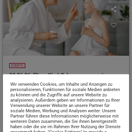
EVENTS
09.06.26: Eltern-Kind-Schnuppersauna im
Cascade Bitburg
Wir verwenden Cookies, um Inhalte und Anzeigen zu
personalisieren, Funktionen für soziale Medien anbieten
Eltern und Saunaliebhaber aufgepasst! Das Cascade
zu können und die Zugriffe auf unsere Website zu
Erlebnisbad und die Saunawelt in Bitburg laden heute
analysieren. Außerdem geben wir Informationen zu Ihrer
Nachmittag von 15 Uhr bis 17:30 Uhr zum gemeinsamen
Verwendung unserer Website an unsere Partner für
soziale Medien, Werbung und Analysen weiter. Unsere
saunieren mit Kind ein!
Eine Anmeldung vorab ist
Partner führen diese Informationen möglicherweise mit
erforderlich, Kinder zwischen 3 und 8 Jahren saunieren
weiteren Daten zusammen, die Sie ihnen bereitgestellt
jedoch kostenlos. Weitere Infos zur Anmeldung gibts auf
haben oder die sie im Rahmen Ihrer Nutzung der Dienste
der Website des Cascade Erlebnisbads.