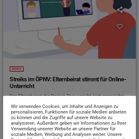
NEWS
Streiks im ÖPNV: Elternbeirat stimmt für Online-
Unterricht
Der Elternbeirat der Region Trier spricht sich angesichts
der erneuten Streiks im ÖPNV für Onlineunterricht aus.
Wir verwenden Cookies, um Inhalte und Anzeigen zu
Das berichtet der SWR. Für die Streiks hätten die Eltern
personalisieren, Funktionen für soziale Medien anbieten
Verständnis, doch für die Unterrichtsausfälle nicht. Eltern
zu können und die Zugriffe auf unsere Website zu
analysieren. Außerdem geben wir Informationen zu Ihrer
kauften Fahrkarten für ihre Kinder, die dann aber doch
Verwendung unserer Website an unsere Partner für
nicht mit dem Bus oder Zug zur Schule fahren könnten.
soziale Medien, Werbung und Analysen weiter. Unsere
Am Ende hätten viele Kinder bis zu 20 Fehltage durch