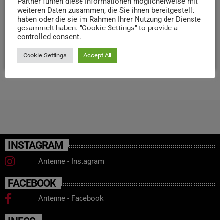
Partner führen diese Informationen möglicherweise mit
weiteren Daten zusammen, die Sie ihnen bereitgestellt
Streiks im Öffentlichen Nahverkehr. Die nächsten Streiks
haben oder die sie im Rahmen Ihrer Nutzung der Dienste
im privaten Omnibusbetrieb sind bereits am kommenden
gesammelt haben. "Cookie Settings" to provide a
Donnerstag und Freitag (29.02. […]
controlled consent.
today
27. FEBRUAR 2024
18
Cookie Settings
Accept All
INSTAGRAM
Antenne - Instagram
FACEBOOK
Antenne - Facebook