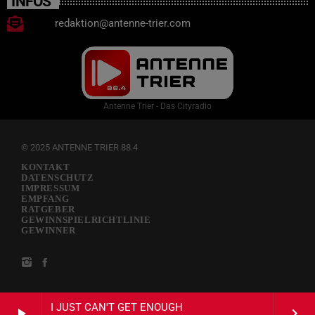
INFOS
redaktion@antenne-trier.com
Antenne Trier - Das Cityradio
© 2025 ANTENNE TRIER 88.4
KONTAKT
DATENSCHUTZ
IMPRESSUM
EMPFANG
RATGEBER
GEWINNSPIELRICHTLINIE
GEWINNER
I JUST CAN'T GET ENOUGH
play_arrow
keyboard_arrow_right