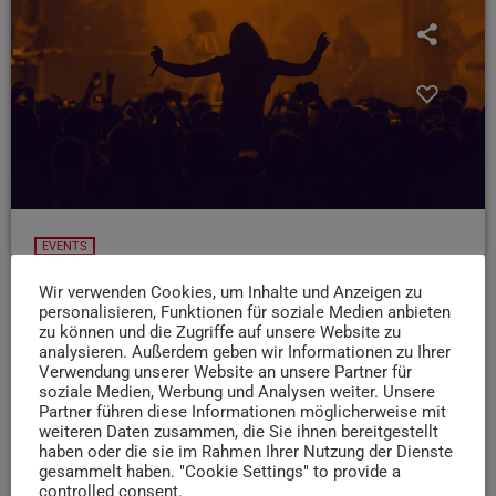
EVENTS
24.09.25: Encore! In der Rockhal Luxemburg
Wir verwenden Cookies, um Inhalte und Anzeigen zu
personalisieren, Funktionen für soziale Medien anbieten
Ihr habt Bock auf Pop, Rock, Jazz oder Funk?
zu können und die Zugriffe auf unsere Website zu
Dann ist das ENCORE! in Luxemburgs Rockhal definitiv
analysieren. Außerdem geben wir Informationen zu Ihrer
was für euch: Dort werden nämlich ab 19 Uhr über 30
Verwendung unserer Website an unsere Partner für
soziale Medien, Werbung und Analysen weiter. Unsere
regionale Künstler aus unterschiedlichen Generationen
Partner führen diese Informationen möglicherweise mit
auftreten. Und das Beste ist: Der Eintritt ist frei! Nähere
weiteren Daten zusammen, die Sie ihnen bereitgestellt
Infos findet ihr bei der Rockhal.
haben oder die sie im Rahmen Ihrer Nutzung der Dienste
gesammelt haben. "Cookie Settings" to provide a
today
24. SEPTEMBER 2025
52
controlled consent.