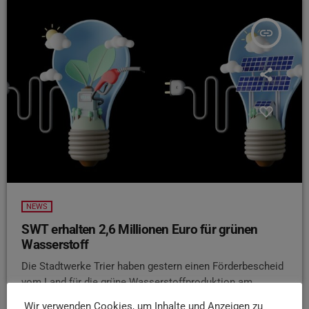
insert_link
NEWS
SWT erhalten 2,6 Millionen Euro für grünen
Wasserstoff
Die Stadtwerke Trier haben gestern einen Förderbescheid
vom Land für die grüne Wasserstoffproduktion am
Standort Bitburg erhalten. Im Rahmen des Kommunalen
Wir verwenden Cookies, um Inhalte und Anzeigen zu