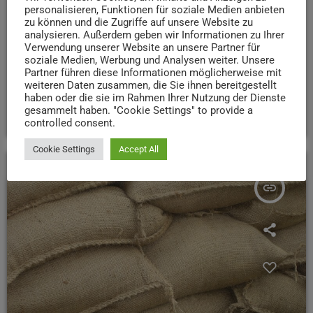
Investitionsprogramms KIPKI finanziert das Land mit 2,6
personalisieren, Funktionen für soziale Medien anbieten
Millionen Euro fast die Hälfte des Projekts, das einen
zu können und die Zugriffe auf unsere Website zu
analysieren. Außerdem geben wir Informationen zu Ihrer
wichtigen Schritt für die Energieregion Trier darstellt. Es
Verwendung unserer Website an unsere Partner für
bietet eine innovative Lösung für die Speicherung und
soziale Medien, Werbung und Analysen weiter. Unsere
Nutzung von Überschussstrom aus erneuerbaren
Partner führen diese Informationen möglicherweise mit
weiteren Daten zusammen, die Sie ihnen bereitgestellt
Energien.
haben oder die sie im Rahmen Ihrer Nutzung der Dienste
today
gesammelt haben. "Cookie Settings" to provide a
7. FEBRUAR 2025
48
controlled consent.
Cookie Settings
Accept All
insert_link