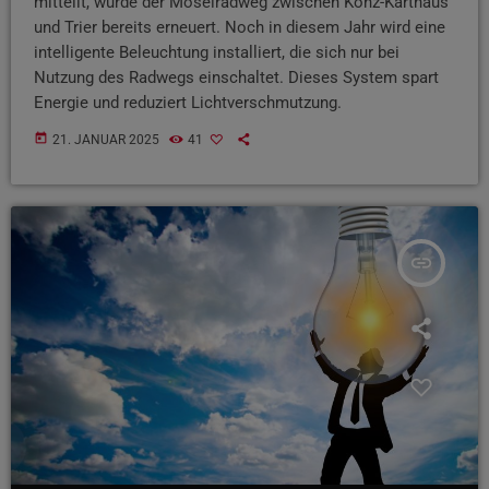
mitteilt, wurde der Moselradweg zwischen Konz-Karthaus
und Trier bereits erneuert. Noch in diesem Jahr wird eine
intelligente Beleuchtung installiert, die sich nur bei
Nutzung des Radwegs einschaltet. Dieses System spart
Energie und reduziert Lichtverschmutzung.
today
21. JANUAR 2025
41
insert_link