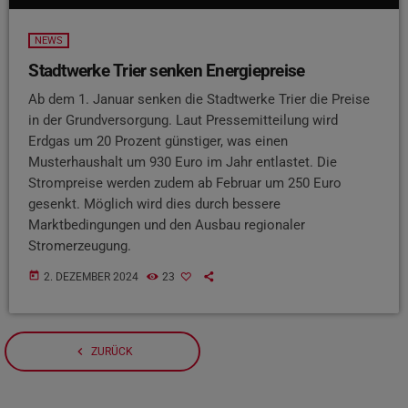
NEWS
Stadtwerke Trier senken Energiepreise
Ab dem 1. Januar senken die Stadtwerke Trier die Preise
in der Grundversorgung. Laut Pressemitteilung wird
Erdgas um 20 Prozent günstiger, was einen
Musterhaushalt um 930 Euro im Jahr entlastet. Die
Strompreise werden zudem ab Februar um 250 Euro
gesenkt. Möglich wird dies durch bessere
Marktbedingungen und den Ausbau regionaler
Stromerzeugung.
today
2. DEZEMBER 2024
23
navigate_before
ZURÜCK