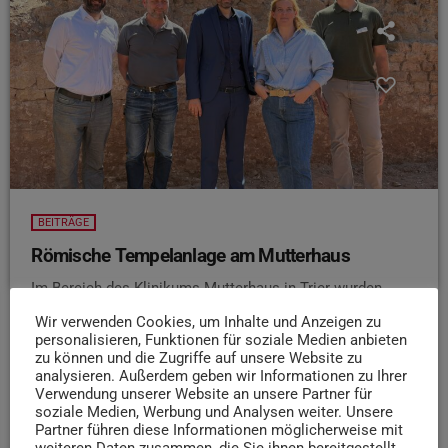
BEITRÄGE
Römische Tempelanlage am Mutterhaus
Im Bereich des Klinikums Mutterhaus in Trier wurden
unter einem früheren Gebäude gut erhaltene Reste einer
Wir verwenden Cookies, um Inhalte und Anzeigen zu
großen römischen Tempelanlage entdeckt. Die
personalisieren, Funktionen für soziale Medien anbieten
Fundamente stammen vermutlich von einem
zu können und die Zugriffe auf unsere Website zu
analysieren. Außerdem geben wir Informationen zu Ihrer
repräsentativen Tempel mit Säulenhalle, der in der Antike
Verwendung unserer Website an unsere Partner für
etwa 115 × 90 Meter groß gewesen sein könnte. Aufgrund
soziale Medien, Werbung und Analysen weiter. Unsere
einer bereits im 18. Jahrhundert gefundenen Inschrift für
Partner führen diese Informationen möglicherweise mit
weiteren Daten zusammen, die Sie ihnen bereitgestellt