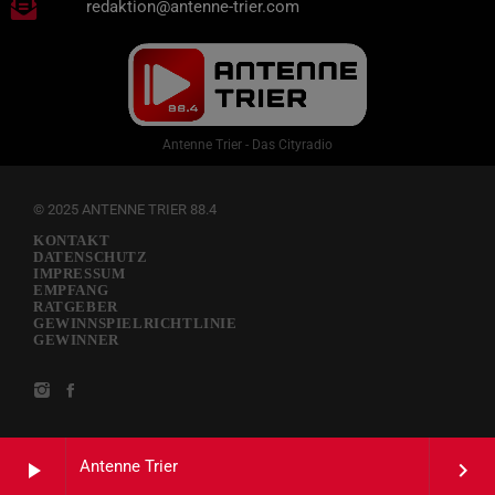
redaktion@antenne-trier.com
Antenne Trier - Das Cityradio
© 2025 ANTENNE TRIER 88.4
KONTAKT
DATENSCHUTZ
IMPRESSUM
EMPFANG
RATGEBER
GEWINNSPIELRICHTLINIE
GEWINNER
Antenne Trier
play_arrow
keyboard_arrow_right