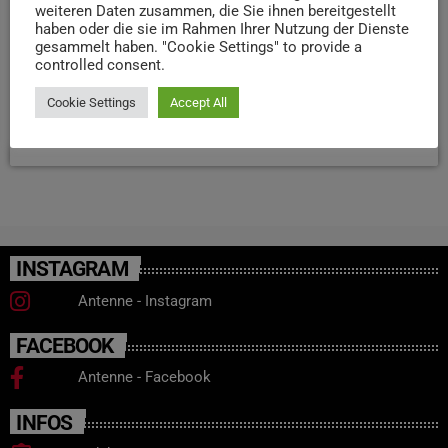
weiteren Daten zusammen, die Sie ihnen bereitgestellt
56 Millionen Euro. Das Gesetz sei nichts, was der Stadt
haben oder die sie im Rahmen Ihrer Nutzung der Dienste
wirklich helfe. Viele Ausgaben der Kommunen kommen
gesammelt haben. "Cookie Settings" to provide a
controlled consent.
eigentlich aus Gesetzen, die der Bund beschlossen hat.
Länder […]
Cookie Settings
Accept All
today
9. JULI 2026
42
INSTAGRAM
Antenne - Instagram
FACEBOOK
Antenne - Facebook
INFOS