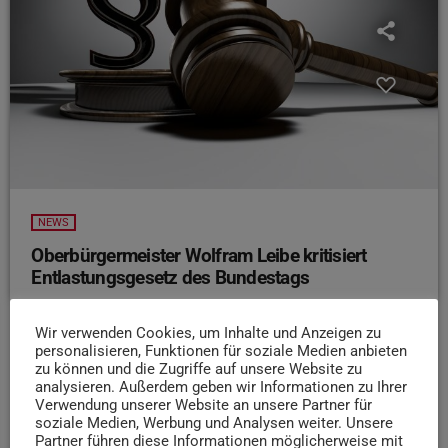
NEWS
Oberbürgermeister Wolfram Leibe kritisiert
Entlastungsgesetz des Bundestags
Oberbürgermeister Wolfram Leibe kritisiert das „Gesetz
zur Entlastung der Länder und ihrer Kommunen“ des
Wir verwenden Cookies, um Inhalte und Anzeigen zu
personalisieren, Funktionen für soziale Medien anbieten
Bundestags. Nach Angaben des SWR nennt Leibe das
zu können und die Zugriffe auf unsere Website zu
Gesetz „eine Frechheit“. Eine Stadt wie Trier würde dem
analysieren. Außerdem geben wir Informationen zu Ihrer
Oberbürgermeister zu Folge durch die Entlastung jährlich
Verwendung unserer Website an unsere Partner für
soziale Medien, Werbung und Analysen weiter. Unsere
etwa 600.000 Euro erhalten, die Stadt hätte allerdings
Partner führen diese Informationen möglicherweise mit
allein in diesem Jahr ein Haushaltsdefizit von mindestens