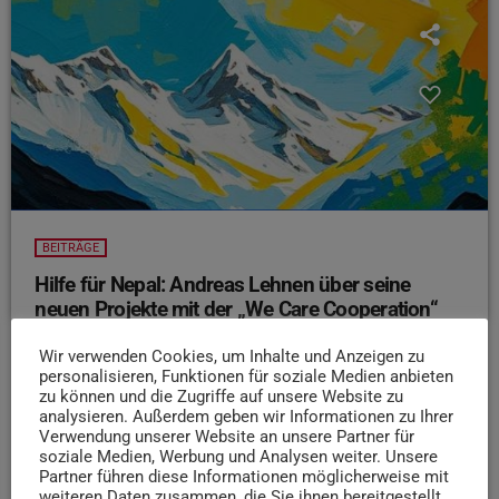
BEITRÄGE
Hilfe für Nepal: Andreas Lehnen über seine
neuen Projekte mit der „We Care Cooperation“
Wir schauen weit über Trier hinaus – bis nach Nepal.
Wir verwenden Cookies, um Inhalte und Anzeigen zu
Andreas Lehnen reist mit seiner Organisation We Care
personalisieren, Funktionen für soziale Medien anbieten
Cooperation regelmäßig ins Entwicklungsland: Es geht
zu können und die Zugriffe auf unsere Website zu
analysieren. Außerdem geben wir Informationen zu Ihrer
um Hilfe nach Erdbeben, um Bildung als einzigen Ausweg
Verwendung unserer Website an unsere Partner für
aus der Armut – und um Erlebnisse, die wirklich unter die
soziale Medien, Werbung und Analysen weiter. Unsere
Haut gehen
Im Interview berichtet er von seinen
Partner führen diese Informationen möglicherweise mit
weiteren Daten zusammen, die Sie ihnen bereitgestellt
letzten Reisen und neuen Projekten.
Hier geht es zum