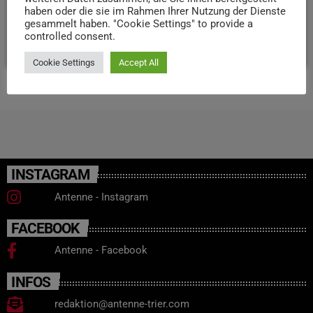
haben oder die sie im Rahmen Ihrer Nutzung der Dienste
neuen Schulbau-Projekt.
gesammelt haben. "Cookie Settings" to provide a
controlled consent.
today
17. DEZEMBER 2025
51
3
Cookie Settings
Accept All
INSTAGRAM
Antenne - Instagram
FACEBOOK
Antenne - Facebook
INFOS
redaktion@antenne-trier.com