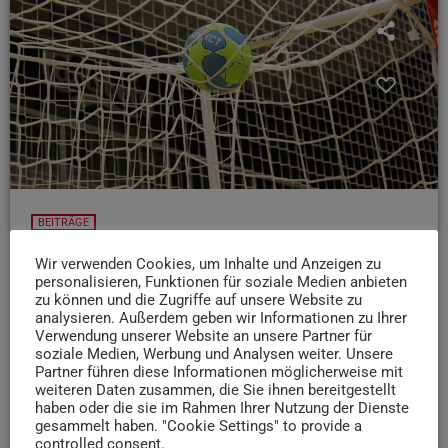
BEITRÄGE
Deutsche Handballerinnen in Trier: So war das
Wir verwenden Cookies, um Inhalte und Anzeigen zu
Spiel gegen Frankreich
personalisieren, Funktionen für soziale Medien anbieten
zu können und die Zugriffe auf unsere Website zu
Das Deutsche Handballnationalteam der Frauen hat beim
analysieren. Außerdem geben wir Informationen zu Ihrer
Freundschaftsspiel gegen Frankreich die ausverkaufte
Verwendung unserer Website an unsere Partner für
soziale Medien, Werbung und Analysen weiter. Unsere
SWT-Arena zum Beben gebracht. Bei der
Partner führen diese Informationen möglicherweise mit
Weltmeisterschaft Ende des Jahres soll Trier dann
weiteren Daten zusammen, die Sie ihnen bereitgestellt
Gastgeber für zwei Vorrundengruppen sein.
haben oder die sie im Rahmen Ihrer Nutzung der Dienste
gesammelt haben. "Cookie Settings" to provide a
today
7. MÄRZ 2025
65
controlled consent.