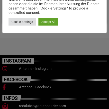
haben oder die sie im Rahmen Ihrer Nutzung der Dienste
zu beteiligen.
gesammelt haben. "Cookie Settings" to provide a
controlled consent.
today
3. FEBRUAR 2025
33
Cookie Settings
Accept All
INSTAGRAM
Antenne - Instagram
FACEBOOK
Antenne - Facebook
INFOS
redaktion@antenne-trier.com