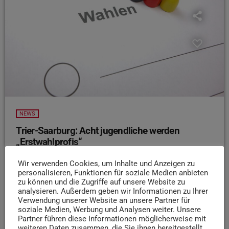
NEWS
Trier-Saarburg: Acht jugendliche werden
„Erstwahlprofis“
Acht Erstwähler aus dem Kreis Trier-Saarburg haben sich
Wir verwenden Cookies, um Inhalte und Anzeigen zu
zu sogenannten „Erstwahlprofis“ ausbilden lassen. Wie
personalisieren, Funktionen für soziale Medien anbieten
die Kreisverwaltung mitteilt setzten sich die Teilnehmer
zu können und die Zugriffe auf unsere Website zu
analysieren. Außerdem geben wir Informationen zu Ihrer
im Rahmen eines zweitägigen Seminars mit dem
Verwendung unserer Website an unsere Partner für
deutschen Wahlsystem und der demokratischen Ordnung
soziale Medien, Werbung und Analysen weiter. Unsere
auseinander. Fünf von ihnen entschieden im Anschluss,
Partner führen diese Informationen möglicherweise mit
weiteren Daten zusammen, die Sie ihnen bereitgestellt
sich bei der anstehenden Bundestagswahl als Wahlhelfer