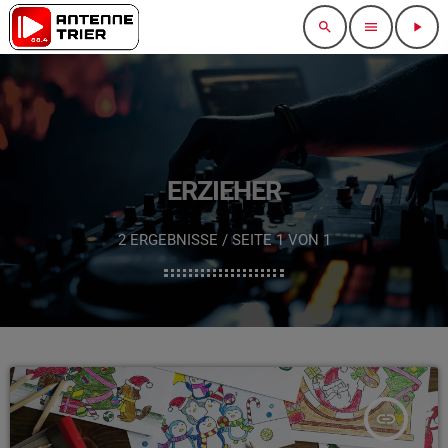
search
menu
play_arrow
ERZIEHER
2 ERGEBNISSE / SEITE 1 VON 1
insert_link