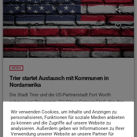
NEWS
Trier startet Austausch mit Kommunen in
Nordamerika
Die Stadt Trier und die US-Partnerstadt Fort Worth
nehmen am Programm „EU Cities Gateway“ teil, das den
Austausch zwischen zwischen Städten in Nordamerika
Wir verwenden Cookies, um Inhalte und Anzeigen zu
und Europa fördern soll. Wie die Stadt berichtet,
personalisieren, Funktionen für soziale Medien anbieten
beteiligen sich insgesamt 32 Städte an dem Programm.
zu können und die Zugriffe auf unsere Website zu
analysieren. Außerdem geben wir Informationen zu Ihrer
Nach dem Auftakttreffen der Trierer Themengruppe
Verwendung unserer Website an unsere Partner für
„Digitalisierung und Innovation“ mit Delegierten aus