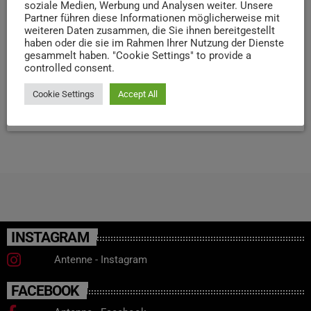
soziale Medien, Werbung und Analysen weiter. Unsere
sieben Städten in Heidelberg folgte ein zweitägiges
Partner führen diese Informationen möglicherweise mit
weiteren Daten zusammen, die Sie ihnen bereitgestellt
Programm mit Praxisbeispielen. Dazu begrüßte die Trierer
haben oder die sie im Rahmen Ihrer Nutzung der Dienste
Bürgermeisterin Britta Weizenegger Vertreter aus Fort
gesammelt haben. "Cookie Settings" to provide a
Worth und Neufundland sowie Mitglieder des
controlled consent.
Organisationsteams. Die Stadt […]
Cookie Settings
Accept All
today
8. JULI 2026
17
INSTAGRAM
Antenne - Instagram
FACEBOOK