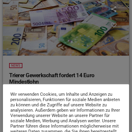
NEWS
Trierer Gewerkschaft fordert 14 Euro
Mindestlohn
Insgesamt 11.600 Jobs würden in Trier von einer
Wir verwenden Cookies, um Inhalte und Anzeigen zu
Erhöhung des Mindestlohns auf 14 Euro profitieren. Das
personalisieren, Funktionen für soziale Medien anbieten
geht aus einer Studie des Pestel-Instituts im Auftrag der
zu können und die Zugriffe auf unsere Website zu
analysieren. Außerdem geben wir Informationen zu Ihrer
Gewerkschaft Nahrung-Genuss-Gaststätten NGG hervor.
Verwendung unserer Website an unsere Partner für
Die Gewerkschaft fordert deshalb den Mindestlohn
soziale Medien, Werbung und Analysen weiter. Unsere
anzuheben. NGG-Geschäftsführer Jerome Frantz sagte:
Partner führen diese Informationen möglicherweise mit
weiteren Daten zusammen, die Sie ihnen bereitgestellt
„Ziel muss es sein, die Jobs in Trier aus dem Lohnkeller