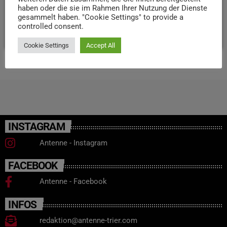
haben oder die sie im Rahmen Ihrer Nutzung der Dienste
zu holen.“
gesammelt haben. "Cookie Settings" to provide a
controlled consent.
today
17. SEPTEMBER 2024
12
Cookie Settings
Accept All
INSTAGRAM
Antenne - Instagram
FACEBOOK
Antenne - Facebook
INFOS
redaktion@antenne-trier.com