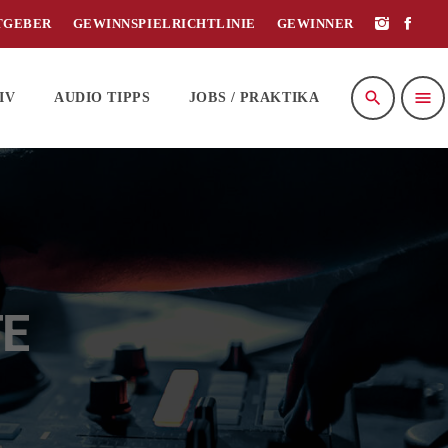
TGEBER
GEWINNSPIELRICHTLINIE
GEWINNER
search
menu
IV
AUDIO TIPPS
JOBS / PRAKTIKA
E