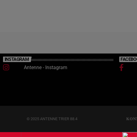
gesellschaftlichem Engagement für Umwelt-
und Naturschutz auf.
INSTAGRAM
FACEBO
Antenne - Instagram
© 2025 ANTENNE TRIER 88.4
KON