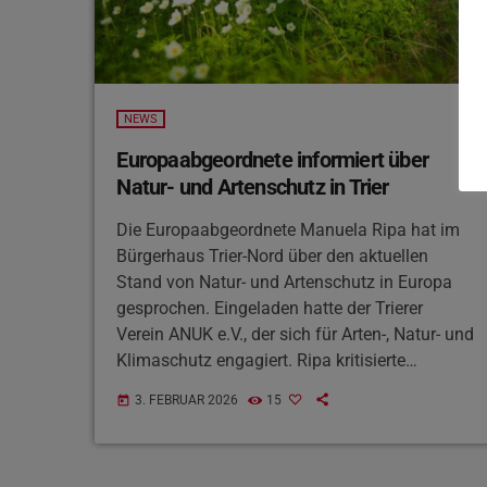
NEWS
Europaabgeordnete informiert über
Natur- und Artenschutz in Trier
Die Europaabgeordnete Manuela Ripa hat im
Bürgerhaus Trier-Nord über den aktuellen
Stand von Natur- und Artenschutz in Europa
gesprochen. Eingeladen hatte der Trierer
Verein ANUK e.V., der sich für Arten-, Natur- und
Klimaschutz engagiert. Ripa kritisierte
Rückschritte beim europäischen Green Deal
3. FEBRUAR 2026
15
today
und warnte vor den Folgen von Pestiziden und
starkem Lobbyeinfluss. Gemeinsam mit ANUK-
Vertreter Matthias Reimann rief sie zu mehr