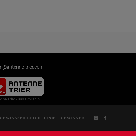
on@antenne-trier.com
nne Trier - Das Cityradio
GEWINNSPIELRICHTLINIE
GEWINNER