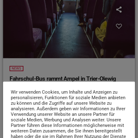
NEWS
Fahrschul-Bus rammt Ampel in Trier-Olewig
In Olewig ist es am Dienstagmittag zu einem
Wir verwenden Cookies, um Inhalte und Anzeigen zu
ungewöhnlichen Verkehrsunfall mit einem Fahrschulbus
personalisieren, Funktionen für soziale Medien anbieten
gekommen. Nach Angaben der Polizei Trier wurde das
zu können und die Zugriffe auf unsere Website zu
analysieren. Außerdem geben wir Informationen zu Ihrer
Fahrzeug beim Abbiegen von einem Fahrschüler
Verwendung unserer Website an unsere Partner für
gesteuert, während der Fahrlehrer durch die tiefstehende
soziale Medien, Werbung und Analysen weiter. Unsere
Wintersonne geblendet war. Der Bus prallte mit dem Heck
Partner führen diese Informationen möglicherweise mit
weiteren Daten zusammen, die Sie ihnen bereitgestellt
gegen einen Ampelmast, wobei eine Scheibe an der
haben oder die sie im Rahmen Ihrer Nutzung der Dienste