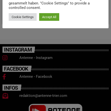
hinteren Tür zerbrach. Verletzt wurde niemand, es blieb
gesammelt haben. "Cookie Settings" to provide a
bei Sachschaden an Bus und Ampel.
controlled consent.
today
2. JANUAR 2026
24
Cookie Settings
Accept All
INSTAGRAM
Antenne - Instagram
FACEBOOK
Antenne - Facebook
INFOS
redaktion@antenne-trier.com