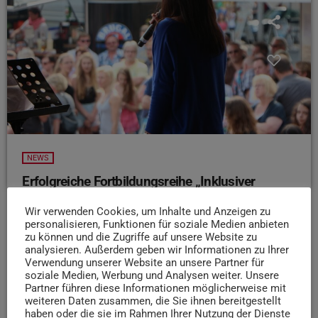
NEWS
Erfolgreiche Fortbildungsreihe „Inklusiver
Veranstalten“
Wir verwenden Cookies, um Inhalte und Anzeigen zu
Das Projekt „FairWeg“ der Lokalen Agenda 21 Trier hat in
personalisieren, Funktionen für soziale Medien anbieten
Zusammenarbeit mit der Aktion Mensch die
zu können und die Zugriffe auf unsere Website zu
analysieren. Außerdem geben wir Informationen zu Ihrer
Fortbildungsreihe „Inklusiver Veranstalten“ ins Leben
Verwendung unserer Website an unsere Partner für
gerufen. In vier Fortbildungen wurden Themen wie Hören,
soziale Medien, Werbung und Analysen weiter. Unsere
Sehen, Bewegen und Kommunikation behandelt. Im
Partner führen diese Informationen möglicherweise mit
weiteren Daten zusammen, die Sie ihnen bereitgestellt
Rahmen des Projekts wurde außerdem das Handbuch
haben oder die sie im Rahmen Ihrer Nutzung der Dienste
„Inklusiver Veranstalten“ entwickelt. Es enthält nützliche