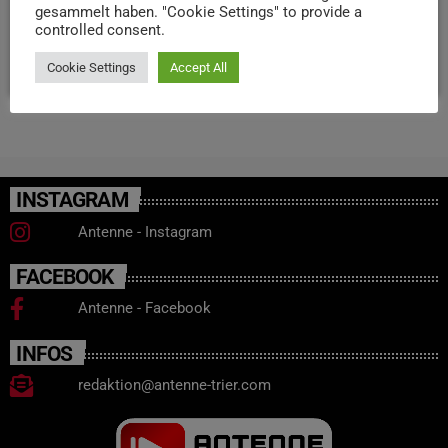
gesammelt haben. "Cookie Settings" to provide a
Informationen sowie Anlaufstellen für Hilfsmittel.
controlled consent.
today
31. JANUAR 2025
9
Cookie Settings
Accept All
INSTAGRAM
Antenne - Instagram
FACEBOOK
Antenne - Facebook
INFOS
redaktion@antenne-trier.com