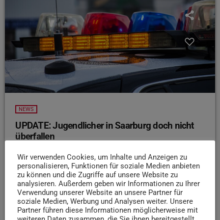
NEWS
UPDATE: Jugendlicher in Saarburg doch nicht
überfallen
Ein mutmaßlicher Raubüberfall auf einen Jugendlichen in
Wir verwenden Cookies, um Inhalte und Anzeigen zu
Saarburg hat sich nach aktuellen Ermittlungen nicht
personalisieren, Funktionen für soziale Medien anbieten
bestätigt. In einer Pressemeldung vom 27. Januar hatte
zu können und die Zugriffe auf unsere Website zu
analysieren. Außerdem geben wir Informationen zu Ihrer
die Polizei über einen Vorfall auf dem Parkplatz der
Verwendung unserer Website an unsere Partner für
Geschwister-Scholl-Schule berichtet. Nun teilte sie mit,
soziale Medien, Werbung und Analysen weiter. Unsere
dass vermutlich keine Straftat stattgefunden hat. Die
Partner führen diese Informationen möglicherweise mit
weiteren Daten zusammen, die Sie ihnen bereitgestellt
Hintergründe der Falschangabe sind unklar. Die