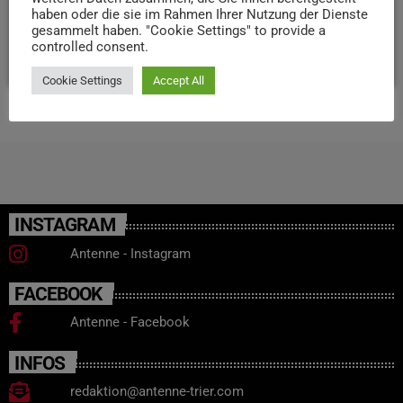
haben oder die sie im Rahmen Ihrer Nutzung der Dienste
Ermittlungen in dem Fall wurden eingestellt.
gesammelt haben. "Cookie Settings" to provide a
controlled consent.
today
31. JANUAR 2025
44
Cookie Settings
Accept All
INSTAGRAM
Antenne - Instagram
FACEBOOK
Antenne - Facebook
INFOS
redaktion@antenne-trier.com