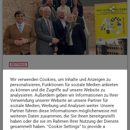
BEITRÄGE
Trier feiert 40 Jahre UNESCO-Welterbe
Wir verwenden Cookies, um Inhalte und Anzeigen zu
Die Stadt Trier feiert 40 Jahre UNESCO Welterbe - mit
personalisieren, Funktionen für soziale Medien anbieten
zu können und die Zugriffe auf unsere Website zu
einem vielfältigen Programm, das uns OB Wolfram Leibe,
analysieren. Außerdem geben wir Informationen zu Ihrer
Kulturdezernent Markus Nöhl und Simone Schneider,
Verwendung unserer Website an unsere Partner für
Staatssekretärin und Welterbebeauftragte der
soziale Medien, Werbung und Analysen weiter. Unsere
Landesregierung vorstellen
Partner führen diese Informationen möglicherweise mit
weiteren Daten zusammen, die Sie ihnen bereitgestellt
today
20. JANUAR 2026
54
2
haben oder die sie im Rahmen Ihrer Nutzung der Dienste
gesammelt haben. "Cookie Settings" to provide a