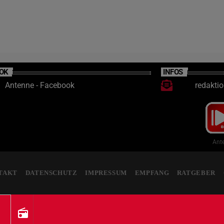
OK
INFOS
Antenne - Facebook
redakti
Ante
TAKT
DATENSCHUTZ
IMPRESSUM
EMPFANG
RATGEBER
radio