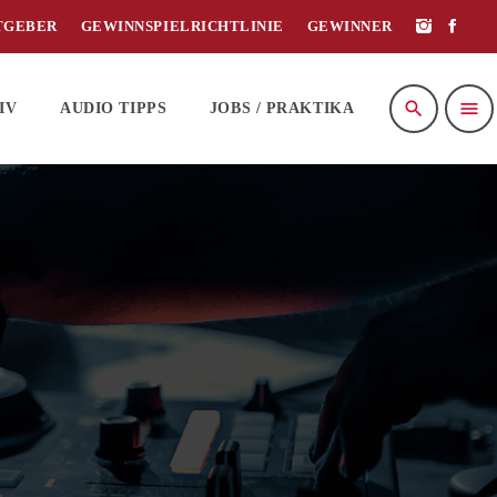
TGEBER
GEWINNSPIELRICHTLINIE
GEWINNER
search
menu
IV
AUDIO TIPPS
JOBS / PRAKTIKA