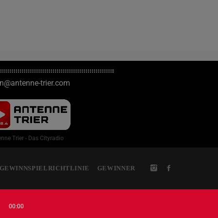
on@antenne-trier.com
nne Trier - Das Cityradio
GEWINNSPIELRICHTLINIE
GEWINNER
00:00