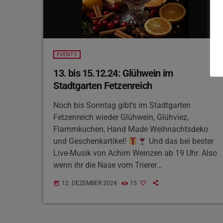
EVENTS
13. bis 15.12.24: Glühwein im
Stadtgarten Fetzenreich
Noch bis Sonntag gibt‘s im Stadtgarten
Fetzenreich wieder Glühwein, Glühviez,
Flammkuchen, Hand Made Weihnachtsdeko
und Geschenkartikel!
Und das bei bester
Live-Musik von Achim Weinzen ab 19 Uhr. Also
wenn ihr die Nase vom Trierer
Weihnachtsmarkt voll habt, wär das doch mal
12. DEZEMBER 2024
15
today
ne Alternative