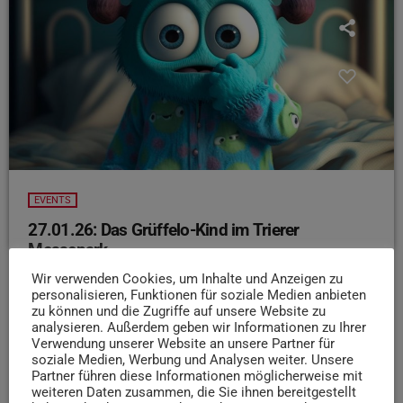
EVENTS
27.01.26: Das Grüffelo-Kind im Trierer
Messepark
Liebe Trierer: packt Eure Kinder ein und kommt zum
Wir verwenden Cookies, um Inhalte und Anzeigen zu
personalisieren, Funktionen für soziale Medien anbieten
Figurentheater im Messepark. Heute und morgen könnt
zu können und die Zugriffe auf unsere Website zu
ihr hier das „Grüffelo-Kind“ sehen
Fischers
analysieren. Außerdem geben wir Informationen zu Ihrer
Figurenkabinett präsentiert Euch die süße Geschichte des
Verwendung unserer Website an unsere Partner für
soziale Medien, Werbung und Analysen weiter. Unsere
Kinderbuch-Klassikers: die Stimmen der Figuren sprechen
Partner führen diese Informationen möglicherweise mit
die ausgebildeten Puppenspieler live vor Ort. So sind
weiteren Daten zusammen, die Sie ihnen bereitgestellt
Reaktionen auf das Publikum und vor allem die Kinder