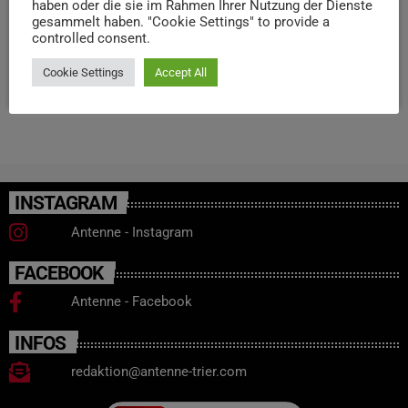
haben oder die sie im Rahmen Ihrer Nutzung der Dienste
möglich. Los geht‘s heute und morgen jeweils um 16:30
gesammelt haben. "Cookie Settings" to provide a
controlled consent.
im Messepark Trier.
Cookie Settings
Accept All
today
27. JANUAR 2026
51
INSTAGRAM
Antenne - Instagram
FACEBOOK
Antenne - Facebook
INFOS
redaktion@antenne-trier.com