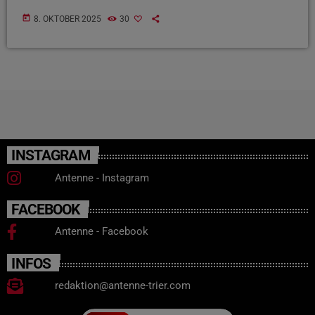
today
8. OKTOBER 2025
30
INSTAGRAM
Antenne - Instagram
FACEBOOK
Antenne - Facebook
INFOS
redaktion@antenne-trier.com