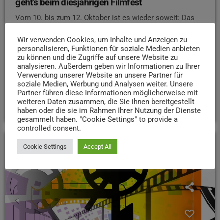
geht’s beim diesjährigen Filmfest
Vom 10. bis zum 12. Oktober ist es wieder soweit: Das
Broadway Filmtheater öffnet seine Türen, um
Wir verwenden Cookies, um Inhalte und Anzeigen zu
Filmschaffende aus Trier und der Großregion auf der
personalisieren, Funktionen für soziale Medien anbieten
großen Leinwand zu feiern
Gezeigt werden Werke
zu können und die Zugriffe auf unsere Website zu
von Profis sowie Newcomer*innen von Kurzfilmen, über
analysieren. Außerdem geben wir Informationen zu Ihrer
Musikvideos, bis zu Dokumentarfilmen. Mitbegründer des
Verwendung unserer Website an unsere Partner für
soziale Medien, Werbung und Analysen weiter. Unsere
Filmfests, Jonas Eiden, verrät uns im Interview mehr!
Partner führen diese Informationen möglicherweise mit
weiteren Daten zusammen, die Sie ihnen bereitgestellt
today
8. OKTOBER 2025
38
haben oder die sie im Rahmen Ihrer Nutzung der Dienste
gesammelt haben. "Cookie Settings" to provide a
controlled consent.
Cookie Settings
Accept All
insert_link