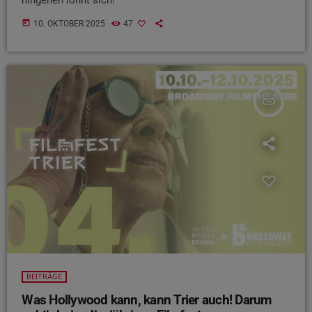
today
10. OKTOBER 2025
47
insert_link
BEITRÄGE
Was Hollywood kann, kann Trier auch! Darum