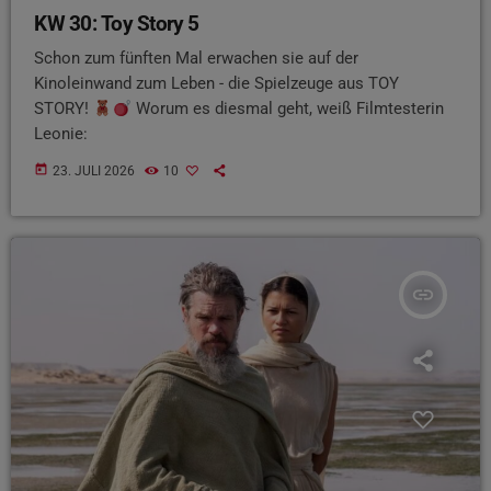
KW 30: Toy Story 5
Schon zum fünften Mal erwachen sie auf der
Kinoleinwand zum Leben - die Spielzeuge aus TOY
STORY!
Worum es diesmal geht, weiß Filmtesterin
Leonie:
today
23. JULI 2026
10
insert_link