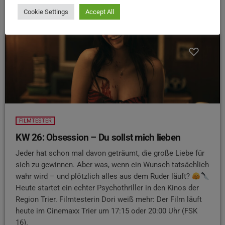
Cookie Settings
Accept All
FILMTESTER
KW 26: Obsession – Du sollst mich lieben
Jeder hat schon mal davon geträumt, die große Liebe für
sich zu gewinnen. Aber was, wenn ein Wunsch tatsächlich
wahr wird – und plötzlich alles aus dem Ruder läuft?
Heute startet ein echter Psychothriller in den Kinos der
Region Trier. Filmtesterin Dori weiß mehr: Der Film läuft
heute im Cinemaxx Trier um 17:15 oder 20:00 Uhr (FSK
16).