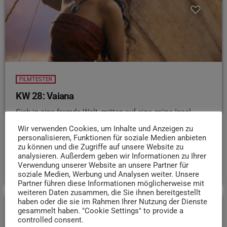
FILMTESTER
KW 28: Vaiana
Sich in eine fremde Welt, mitten auf eine grüne Insel
träumen – wo geht das besser als im Kino?
Wir verwenden Cookies, um Inhalte und Anzeigen zu
Filmtesterin Leonie hat heute genau das für uns: einen
personalisieren, Funktionen für soziale Medien anbieten
zu können und die Zugriffe auf unsere Website zu
neuen Film, der in den Trierern Kinos startet.
analysieren. Außerdem geben wir Informationen zu Ihrer
today
Verwendung unserer Website an unsere Partner für
9. JULI 2026
10
soziale Medien, Werbung und Analysen weiter. Unsere
Partner führen diese Informationen möglicherweise mit
weiteren Daten zusammen, die Sie ihnen bereitgestellt
haben oder die sie im Rahmen Ihrer Nutzung der Dienste
gesammelt haben. "Cookie Settings" to provide a
controlled consent.
insert_link