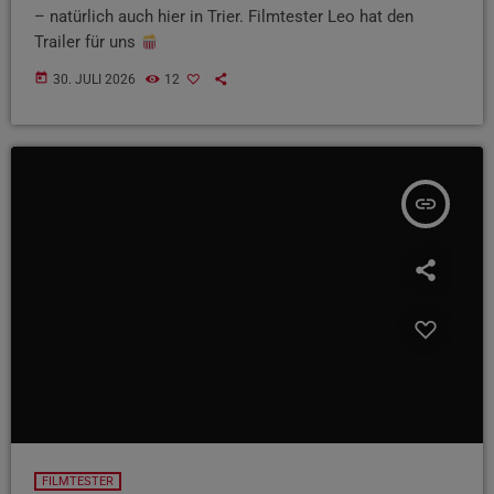
– natürlich auch hier in Trier. Filmtester Leo hat den
Trailer für uns
today
30. JULI 2026
12
insert_link
FILMTESTER