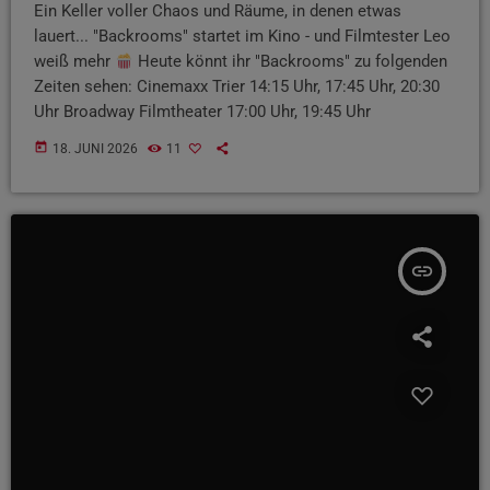
Ein Keller voller Chaos und Räume, in denen etwas
lauert... "Backrooms" startet im Kino - und Filmtester Leo
weiß mehr
Heute könnt ihr "Backrooms" zu folgenden
Zeiten sehen: Cinemaxx Trier 14:15 Uhr, 17:45 Uhr, 20:30
Uhr Broadway Filmtheater 17:00 Uhr, 19:45 Uhr
today
18. JUNI 2026
11
insert_link