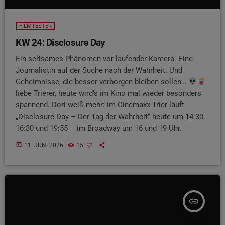
FILMTESTER
KW 24: Disclosure Day
Ein seltsames Phänomen vor laufender Kamera. Eine
Journalistin auf der Suche nach der Wahrheit. Und
Geheimnisse, die besser verborgen bleiben sollen…
liebe Trierer, heute wird‘s im Kino mal wieder besonders
spannend. Dori weiß mehr: Im Cinemaxx Trier läuft
„Disclosure Day – Der Tag der Wahrheit“ heute um 14:30,
16:30 und 19:55 – im Broadway um 16 und 19 Uhr.
today
11. JUNI 2026
15
insert_link