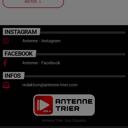
navigate_next
WEITER
INSTAGRAM
Antenne - Instagram
FACEBOOK
Antenne - Facebook
INFOS
redaktion@antenne-trier.com
Antenne Trier - Das Cityradio