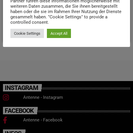
Partner führen diese Informationen möglicherweise mit
weiteren Daten zusammen, die Sie ihnen bereitgestellt
Gemeinschaft steht der Spaß am Laufen im Vordergrund,
haben oder die sie im Rahmen Ihrer Nutzung der Dienste
im Anschluss wird gemeinsam gefeiert. Anmeldungen
gesammelt haben. "Cookie Settings" to provide a
sind online möglich.
controlled consent.
today
3. MÄRZ 2026
31
Cookie Settings
Accept All
INSTAGRAM
Antenne - Instagram
FACEBOOK
Antenne - Facebook