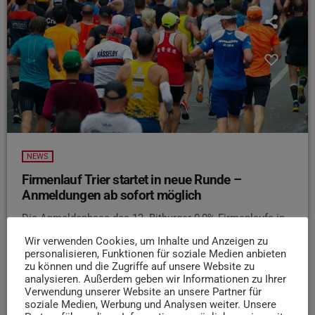
NEWS
Firmenlauf Trier startet in neue Runde –
Anmeldungen ab sofort möglich
Die Anmeldephase des 12. Bitburger 0,0%-Firmenlaufs in
Trier hat begonnen. Wie der Veranstalter mitteilt, findet
Wir verwenden Cookies, um Inhalte und Anzeigen zu
das Event in diesem Jahr am 13. Mai statt. Start ist um
personalisieren, Funktionen für soziale Medien anbieten
19.30 Uhr vor der SWT Arena, die Strecke führt rund 5,3
zu können und die Zugriffe auf unsere Website zu
analysieren. Außerdem geben wir Informationen zu Ihrer
Kilometer durch die Innenstadt. Erwartet werden bis zu
Verwendung unserer Website an unsere Partner für
5.000 Teilnehmende aus Unternehmen, Behörden und
soziale Medien, Werbung und Analysen weiter. Unsere
Verbänden der Region. Neben Teamgeist und