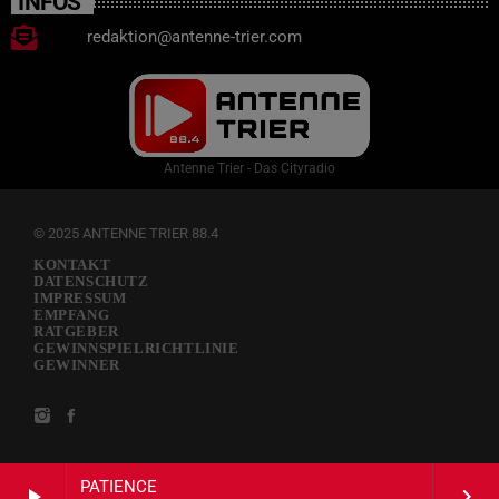
INFOS
redaktion@antenne-trier.com
Antenne Trier - Das Cityradio
© 2025 ANTENNE TRIER 88.4
KONTAKT
DATENSCHUTZ
IMPRESSUM
EMPFANG
RATGEBER
GEWINNSPIELRICHTLINIE
GEWINNER
PATIENCE
play_arrow
keyboard_arrow_right