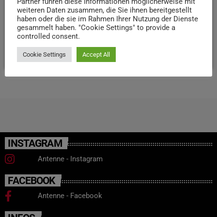
Partner führen diese Informationen möglicherweise mit
weiteren Daten zusammen, die Sie ihnen bereitgestellt
jährigen Mann das Leben gerettet werden. Nun sollen
haben oder die sie im Rahmen Ihrer Nutzung der Dienste
Gespräche mit dem Eifelkreis geführt werden, um die
gesammelt haben. "Cookie Settings" to provide a
Umsetzung in Bitburg und Umgebung voranzutreiben.
controlled consent.
today
30. JANUAR 2025
59
2
Cookie Settings
Accept All
INSTAGRAM
Antenne - Instagram
FACEBOOK
Antenne - Facebook