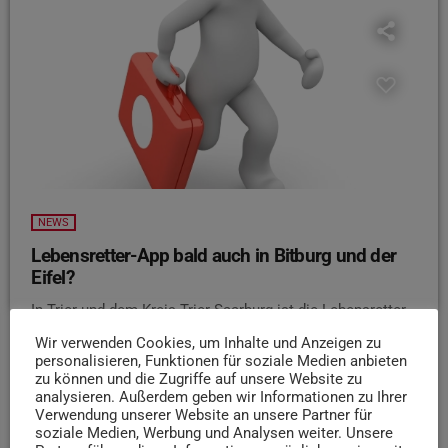
NEWS
Lebensretter-App bald auch in Bitburg und der
Eifel?
In Trier und dem Kreis Trier-Saarburg ist die Lebensretter-
App bereits erfolgreich im Einsatz. Wie der Trierische
Wir verwenden Cookies, um Inhalte und Anzeigen zu
Volksfreund berichtet, hat sich nun auch der Bitburger
personalisieren, Funktionen für soziale Medien anbieten
Stadtrat für die Einführung ausgesprochen. Das System
zu können und die Zugriffe auf unsere Website zu
analysieren. Außerdem geben wir Informationen zu Ihrer
alarmiert medizinisch geschulte Ersthelfende in der Nähe
Verwendung unserer Website an unsere Partner für
eines Notfalls, um wertvolle Minuten bei der Reanimation
soziale Medien, Werbung und Analysen weiter. Unsere
zu gewinnen. In Saarburg konnte so bereits einem 72-