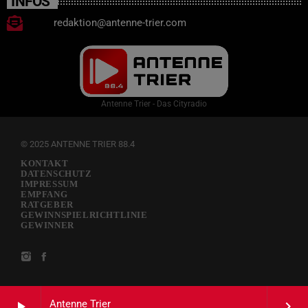
INFOS
redaktion@antenne-trier.com
Antenne Trier - Das Cityradio
© 2025 ANTENNE TRIER 88.4
KONTAKT
DATENSCHUTZ
IMPRESSUM
EMPFANG
RATGEBER
GEWINNSPIELRICHTLINIE
GEWINNER
Antenne Trier
play_arrow
keyboard_arrow_right