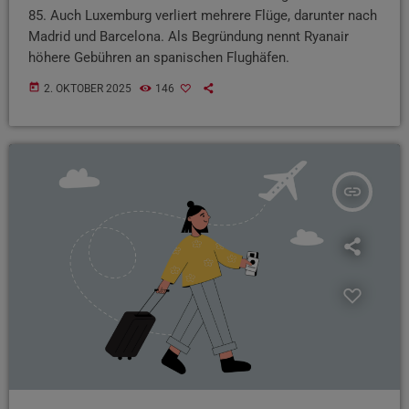
85. Auch Luxemburg verliert mehrere Flüge, darunter nach
Madrid und Barcelona. Als Begründung nennt Ryanair
höhere Gebühren an spanischen Flughäfen.
today
2. OKTOBER 2025
146
insert_link