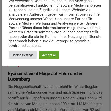
Wir verwenden Cookies, um Inhalte und Anzeigen zu
insert_link
personalisieren, Funktionen für soziale Medien anbieten
zu können und die Zugriffe auf unsere Website zu
analysieren. Außerdem geben wir Informationen zu Ihrer
Verwendung unserer Website an unsere Partner für
soziale Medien, Werbung und Analysen weiter. Unsere
Partner führen diese Informationen möglicherweise mit
weiteren Daten zusammen, die Sie ihnen bereitgestellt
haben oder die sie im Rahmen Ihrer Nutzung der Dienste
gesammelt haben. "Cookie Settings" to provide a
controlled consent.
Cookie Settings
Accept All
NEWS
Ryanair streicht Flüge auf Hahn und in
Luxemburg
Die Fluggesellschaft Ryanair streicht im Winterflugplan
zahlreiche Verbindungen von und nach Spanien – und das
betrifft auch Flughäfen in unserer Region. Zum Hahn wird
die Airline von Malaga nur noch 100 statt 113 Mal fliegen,
von Mallorca sinkt die Zahl der Verbindungen von 92 auf