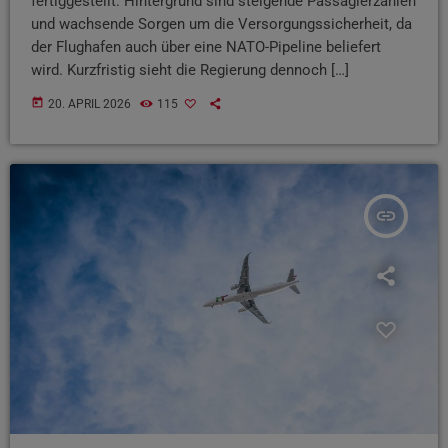
fertiggestellt. Hintergrund sind steigende Passagierzahlen
und wachsende Sorgen um die Versorgungssicherheit, da
der Flughafen auch über eine NATO-Pipeline beliefert
wird. Kurzfristig sieht die Regierung dennoch […]
today
20. APRIL 2026
115
insert_link