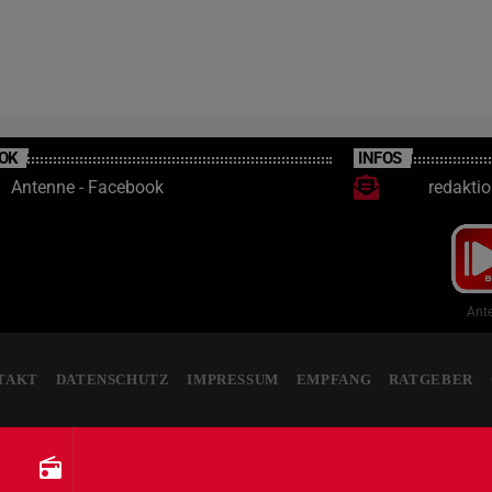
OK
INFOS
Antenne - Facebook
redakti
Ante
TAKT
DATENSCHUTZ
IMPRESSUM
EMPFANG
RATGEBER
radio