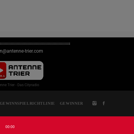
on@antenne-trier.com
nne Trier - Das Cityradio
GEWINNSPIELRICHTLINIE
GEWINNER
00:00