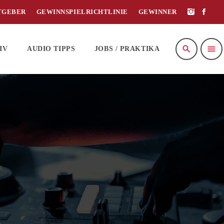
TGEBER
GEWINNSPIELRICHTLINIE
GEWINNER
search
menu
IV
AUDIO TIPPS
JOBS / PRAKTIKA