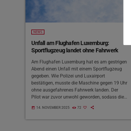
NEWS
Unfall am Flughafen Luxemburg:
Sportflugzeug landet ohne Fahrwerk
Am Flughafen Luxemburg hat es am gestrigen
Abend einen Unfall mit einem Sportflugzeug
gegeben. Wie Polizei und Luxairport
bestätigen, musste die Maschine gegen 19 Uhr
ohne ausgefahrenes Fahrwerk landen. Der
Pilot war zuvor unwohl geworden, sodass die
Landung ohne Räder erfolgte und das
14. NOVEMBER 2025
72
today
Flugzeug nach mehreren hundert Metern
manövrierunfähig zum Stillstand kam. Zwei
Insassen wurden leicht verletzt, und die Start-