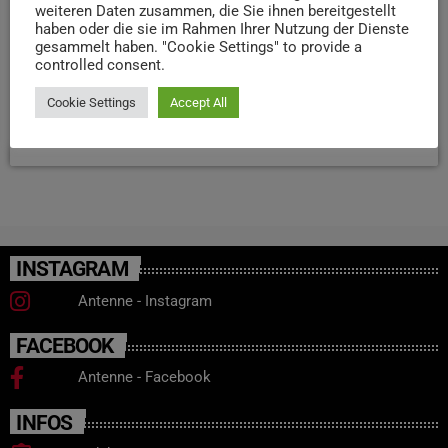
weiteren Daten zusammen, die Sie ihnen bereitgestellt
Fördermittel waren an eine Fertigstellung bis Ende 2025
haben oder die sie im Rahmen Ihrer Nutzung der Dienste
gebunden. Sollte sich der Verlust bestätigen, hätte das
gesammelt haben. "Cookie Settings" to provide a
controlled consent.
spürbare Folgen für den städtischen Haushalt und die
Schulentwicklung.
Cookie Settings
Accept All
today
27. MÄRZ 2026
78
INSTAGRAM
Antenne - Instagram
FACEBOOK
Antenne - Facebook
INFOS