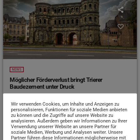
NEWS
Möglicher Förderverlust bringt Trierer
Baudezernent unter Druck
In Trier steht ein möglicher Verlust von rund 4,8 Millionen
Euro Fördermitteln für Schulprojekte im Raum. Nach
Wir verwenden Cookies, um Inhalte und Anzeigen zu
personalisieren, Funktionen für soziale Medien anbieten
Angaben der Freien Wähler Trier könnten Fristen bei
zu können und die Zugriffe auf unsere Website zu
Projekten wie der Egbert-Grundschule, der Wolfsberghalle
analysieren. Außerdem geben wir Informationen zu Ihrer
und dem Humboldt-Gymnasium verpasst worden sein. Im
Verwendung unserer Website an unsere Partner für
soziale Medien, Werbung und Analysen weiter. Unsere
Fokus der Kritik steht Baudezernent Dr. Thilo Becker, dem
Partner führen diese Informationen möglicherweise mit
politische Verantwortung vorgeworfen wird. Die