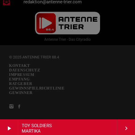
redaktion@antenne-trier.com
Antenne Trier - Das Cityradio
© 2025 ANTENNE TRIER 88.4
KONTAKT
DATENSCHUTZ
IMPRESSUM
EMPFANG
RATGEBER
GEWINNSPIELRICHTLINIE
GEWINNER
TOY SOLDIERS
play_arrow
keyboard_arrow_right
MARTIKA