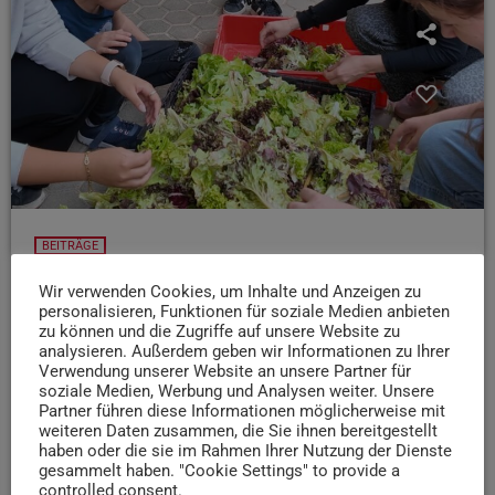
BEITRÄGE
„St. Juppi mit Herz“: Schüler-AG hilft
Wir verwenden Cookies, um Inhalte und Anzeigen zu
ehrenamtlich im Tierheim aus
personalisieren, Funktionen für soziale Medien anbieten
zu können und die Zugriffe auf unsere Website zu
Die "St. Juppi mit Herz AG" der bischöflichen
analysieren. Außerdem geben wir Informationen zu Ihrer
Förderschule St. Josef besucht alle zwei Wochen das
Verwendung unserer Website an unsere Partner für
soziale Medien, Werbung und Analysen weiter. Unsere
Tierheim Trier, um dort ehrenamtlich auszuhelfen. Wir
Partner führen diese Informationen möglicherweise mit
durften die Gruppe vergangenen Montag dort begleiten
weiteren Daten zusammen, die Sie ihnen bereitgestellt
haben oder die sie im Rahmen Ihrer Nutzung der Dienste
gesammelt haben. "Cookie Settings" to provide a
today
17. JUNI 2026
13
4
controlled consent.