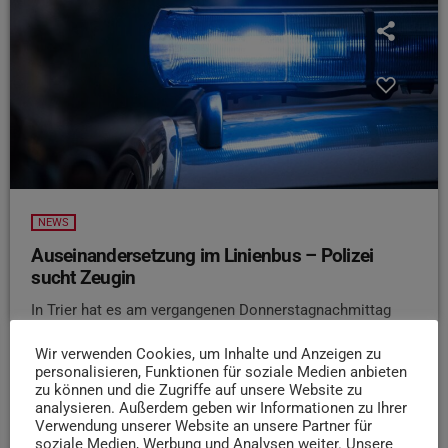
NEWS
Auseinandersetzung im Linienbus – Polizei
sucht Zeugin
In Trier hat es am vergangenen Donnerstagnachmittag
eine körperliche Auseinandersetzung in einem Linienbus
Wir verwenden Cookies, um Inhalte und Anzeigen zu
gegeben. Wie die Polizeidirektion Trier mitteilt, ereignete
personalisieren, Funktionen für soziale Medien anbieten
sich der Vorfall gegen 17:15 Uhr in der Linie 13 an der
zu können und die Zugriffe auf unsere Website zu
Haltestelle Simeonstiftplatz. Dabei soll ein älterer Mann
analysieren. Außerdem geben wir Informationen zu Ihrer
eine ebenfalls ältere Frau am Kragen gepackt und gewürgt
Verwendung unserer Website an unsere Partner für
soziale Medien, Werbung und Analysen weiter. Unsere
haben. Eine bislang unbekannte Passantin griff ein und