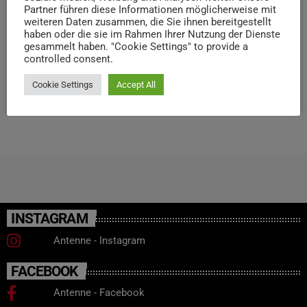
Partner führen diese Informationen möglicherweise mit
half der Frau, bevor der Vorfall beendet werden konnte.
weiteren Daten zusammen, die Sie ihnen bereitgestellt
Die Polizei sucht nun diese wichtige Zeugin sowie
haben oder die sie im Rahmen Ihrer Nutzung der Dienste
gesammelt haben. "Cookie Settings" to provide a
weitere Hinweisgeber und bittet um Kontaktaufnahme mit
controlled consent.
[…]
Cookie Settings
Accept All
today
31. MÄRZ 2026
41
INSTAGRAM
Antenne - Instagram
FACEBOOK
Antenne - Facebook