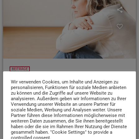
BEITRÄGE
Projekt „Frau WiN“ unterstützt wohnungslose
Wir verwenden Cookies, um Inhalte und Anzeigen zu
Frauen zurück in ein selbst bestimmtes Leben
personalisieren, Funktionen für soziale Medien anbieten
zu können und die Zugriffe auf unsere Website zu
Das Projekt „Frau WiN“ unterstützt Frauen dabei, wieder
analysieren. Außerdem geben wir Informationen zu Ihrer
festen Wohnraum zu finden und begleitet sie intensiv auf
Verwendung unserer Website an unsere Partner für
soziale Medien, Werbung und Analysen weiter. Unsere
ihrem Weg zurück in ein selbst bestimmtes Leben. Regina
Partner führen diese Informationen möglicherweise mit
Bergmann vom Sozialdienst Katholischer Frauen Trier
weiteren Daten zusammen, die Sie ihnen bereitgestellt
erzählt uns im Interview mehr darüber.
haben oder die sie im Rahmen Ihrer Nutzung der Dienste
gesammelt haben. "Cookie Settings" to provide a
today
5. MAI 2026
41
7
2
controlled consent.