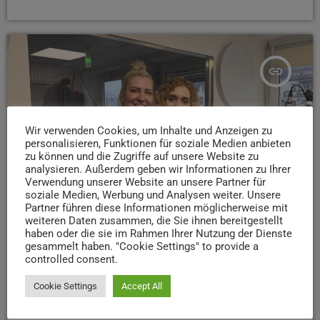
insert_link
Wir verwenden Cookies, um Inhalte und Anzeigen zu
personalisieren, Funktionen für soziale Medien anbieten
zu können und die Zugriffe auf unsere Website zu
analysieren. Außerdem geben wir Informationen zu Ihrer
Verwendung unserer Website an unsere Partner für
soziale Medien, Werbung und Analysen weiter. Unsere
Partner führen diese Informationen möglicherweise mit
weiteren Daten zusammen, die Sie ihnen bereitgestellt
haben oder die sie im Rahmen Ihrer Nutzung der Dienste
gesammelt haben. "Cookie Settings" to provide a
BEITRÄGE
controlled consent.
Im Interview mit Handball-WM-Botschafterin
Cookie Settings
Accept All
Anja Althaus
Viele kennen sie als Handballerin auf Topniveau – jetzt