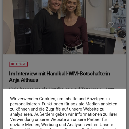
BEITRÄGE
Im Interview mit Handball-WM-Botschafterin
Anja Althaus
Viele kennen sie als Handballerin auf Topniveau – jetzt
ist sie auch offizielle Frauen-WM-Botschafterin: Anja
Wir verwenden Cookies, um Inhalte und Anzeigen zu
Althaus
Aktuell tourt Anja durchs ganze Land, um auf
personalisieren, Funktionen für soziale Medien anbieten
den Sport aufmerksam zu machen – und diese Tour hat
zu können und die Zugriffe auf unsere Website zu
analysieren. Außerdem geben wir Informationen zu Ihrer
sie auch nach Trier geführt. In der Morningshow hat sie
Verwendung unserer Website an unsere Partner für
mit Dori über ihre Karriere, ihre Rolle als Botschafterin
soziale Medien, Werbung und Analysen weiter. Unsere
und die kommende Weltmeisterschaft gesprochen 🎙 Wer