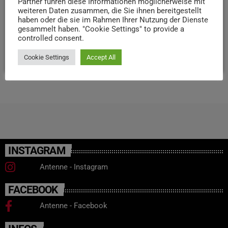
Partner führen diese Informationen möglicherweise mit
weiteren Daten zusammen, die Sie ihnen bereitgestellt
Anja persönlich treffen möchte, kann am Samstag, den
haben oder die sie im Rahmen Ihrer Nutzung der Dienste
13.09.25 zu "Trier Spielt" in die Innenstadt kommen - sie
gesammelt haben. "Cookie Settings" to provide a
freut […]
controlled consent.
today
11. SEPTEMBER 2025
136
Cookie Settings
Accept All
INSTAGRAM
Antenne - Instagram
FACEBOOK
Antenne - Facebook