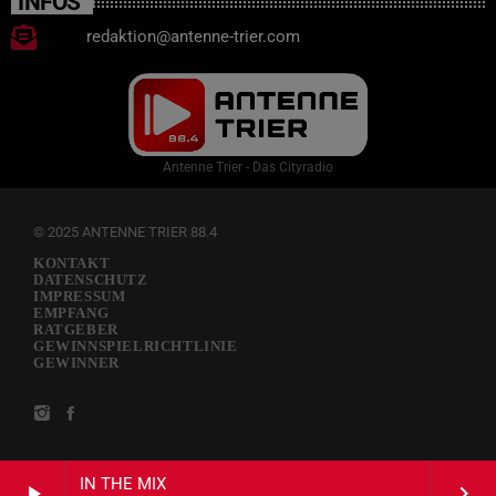
INFOS
redaktion@antenne-trier.com
Antenne Trier - Das Cityradio
© 2025 ANTENNE TRIER 88.4
KONTAKT
DATENSCHUTZ
IMPRESSUM
EMPFANG
RATGEBER
GEWINNSPIELRICHTLINIE
GEWINNER
IN THE MIX
play_arrow
keyboard_arrow_right