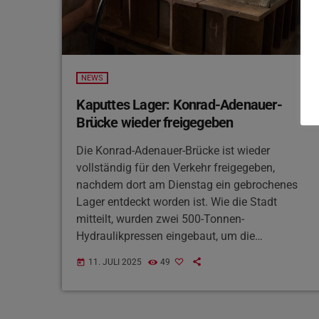
NEWS
Kaputtes Lager: Konrad-Adenauer-
Brücke wieder freigegeben
Die Konrad-Adenauer-Brücke ist wieder
vollständig für den Verkehr freigegeben,
nachdem dort am Dienstag ein gebrochenes
Lager entdeckt worden ist. Wie die Stadt
mitteilt, wurden zwei 500-Tonnen-
Hydraulikpressen eingebaut, um die
abgesackte Fahrbahn wieder anzuheben. Die
11. JULI 2025
49
today
Pressen bleiben zunächst in der Brücke, bis
das Lager kaputte Lager dauerhaft ersetzt
werden kann. Bild: Stadt Trier