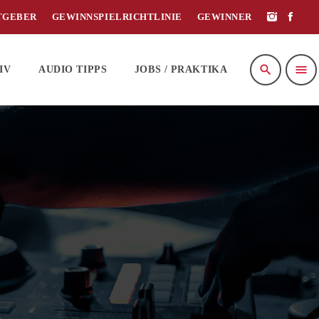
TGEBER
GEWINNSPIELRICHTLINIE
GEWINNER
search
menu
IV
AUDIO TIPPS
JOBS / PRAKTIKA