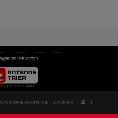
on@antenne-trier.com
nne Trier - Das Cityradio
GEWINNSPIELRICHTLINIE
GEWINNER