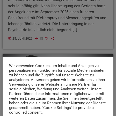
schuldunfähig gilt. Nach Überzeugung des Gerichts hatte
der Angeklagte im September 2025 einen früheren
Schulfreund mit Pfefferspray und Messer angegriffen und
lebensgefährlich verletzt. Die Unterbringung in der
Psychiatrie ist zeitlich nicht begrenzt […]
today
25. JUNI 2026
18
Wir verwenden Cookies, um Inhalte und Anzeigen zu
insert_link
personalisieren, Funktionen für soziale Medien anbieten
zu können und die Zugriffe auf unsere Website zu
analysieren. Außerdem geben wir Informationen zu Ihrer
Verwendung unserer Website an unsere Partner für
soziale Medien, Werbung und Analysen weiter. Unsere
Partner führen diese Informationen möglicherweise mit
weiteren Daten zusammen, die Sie ihnen bereitgestellt
haben oder die sie im Rahmen Ihrer Nutzung der Dienste
gesammelt haben. "Cookie Settings" to provide a
controlled consent.