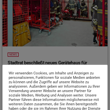
NEWS
Stadtrat beschließt neues Gerätehaus für
Feuerwehr Stadtmitte
Wir verwenden Cookies, um Inhalte und Anzeigen zu
Die Freiwillige Feuerwehr Stadtmitte erhält ein neues
personalisieren, Funktionen für soziale Medien anbieten
Gerätehaus. Darüber berichtet die Stadt Trier. Geplant ist
zu können und die Zugriffe auf unsere Website zu
analysieren. Außerdem geben wir Informationen zu Ihrer
demnach ein Neubau direkt an der Bezirkssportanlage in
Verwendung unserer Website an unsere Partner für
Feyen. Dort sollen unter anderem Fahrzeughallen,
soziale Medien, Werbung und Analysen weiter. Unsere
Schulungsräume und Bereiche für die Jugendfeuerwehr
Partner führen diese Informationen möglicherweise mit
weiteren Daten zusammen, die Sie ihnen bereitgestellt
entstehen. Die Feuerwehr Stadtmitte ist aktuell noch auf
haben oder die sie im Rahmen Ihrer Nutzung der Dienste
dem Gelände des Betriebshofs in der Löwenbrückener