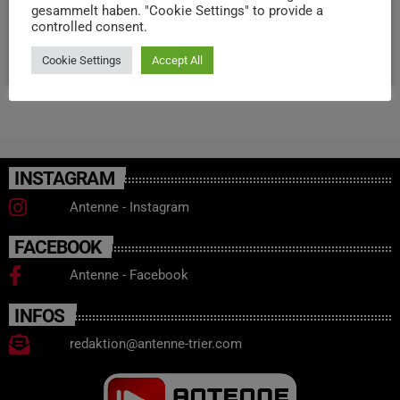
gesammelt haben. "Cookie Settings" to provide a
Straße untergebracht.
controlled consent.
today
19. MAI 2026
31
Cookie Settings
Accept All
INSTAGRAM
Antenne - Instagram
FACEBOOK
Antenne - Facebook
INFOS
redaktion@antenne-trier.com