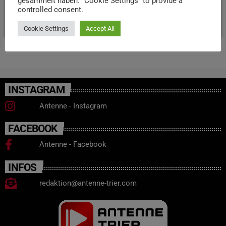
stärken.
gesammelt haben. "Cookie Settings" to provide a
controlled consent.
today
28. JULI 2025
57
2
Cookie Settings
Accept All
INSTAGRAM
Antenne - Instagram
FACEBOOK
Antenne - Facebook
INFOS
redaktion@antenne-trier.com