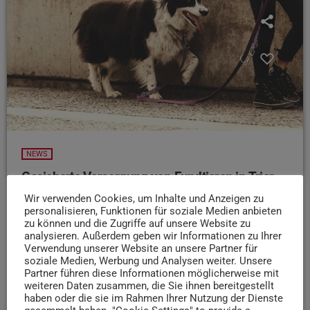
NEWS
Gesicherte Versorgung von Fundtieren in Trier
Wir verwenden Cookies, um Inhalte und Anzeigen zu
Die Stadt Trier und der Tierschutzverein Trier haben eine
personalisieren, Funktionen für soziale Medien anbieten
neue Vereinbarung zur Unterbringung von Fundtieren
zu können und die Zugriffe auf unsere Website zu
geschlossen. Laut Pressemitteilung bleibt damit die
analysieren. Außerdem geben wir Informationen zu Ihrer
Versorgung von entlaufenen, verletzten oder herrenlosen
Verwendung unserer Website an unsere Partner für
soziale Medien, Werbung und Analysen weiter. Unsere
Tieren weiter gesichert. Das Tierheim kümmert sich um
Partner führen diese Informationen möglicherweise mit
Pflege, Rückgabe oder Vermittlung in ein neues Zuhause.
weiteren Daten zusammen, die Sie ihnen bereitgestellt
Die Stadt will damit den Tierschutz in Trier nachhaltig
haben oder die sie im Rahmen Ihrer Nutzung der Dienste