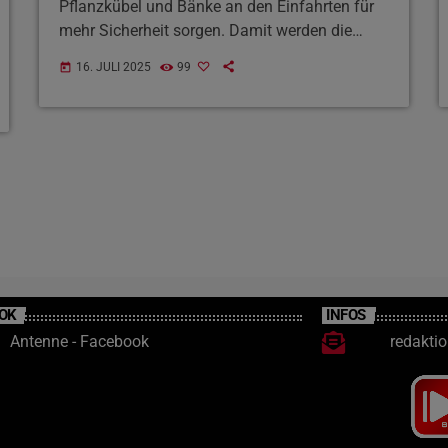
Pflanzkübel und Bänke an den Einfahrten für
mehr Sicherheit sorgen. Damit werden die
Zugänge optisch verengt, um Autofahrer zu
16. JULI 2025
99
today
bremsen. Auch die Poller am Hauptmarkt
werden ab September aktiviert. Feuerwehr und
Polizei haben die neuen Standorte geprüft.
OK
INFOS
Antenne - Facebook
redakti