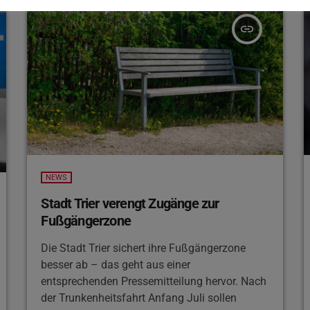
Einen konkreten Zeitplan gibt es zwar noch
nicht, geplant ist aber, im kommenden Jahr
insert_link
zunächst mit der Umgestaltung des
Alleenrings […]
NEWS
Stadt Trier verengt Zugänge zur
Fußgängerzone
Die Stadt Trier sichert ihre Fußgängerzone
besser ab – das geht aus einer
entsprechenden Pressemitteilung hervor. Nach
der Trunkenheitsfahrt Anfang Juli sollen