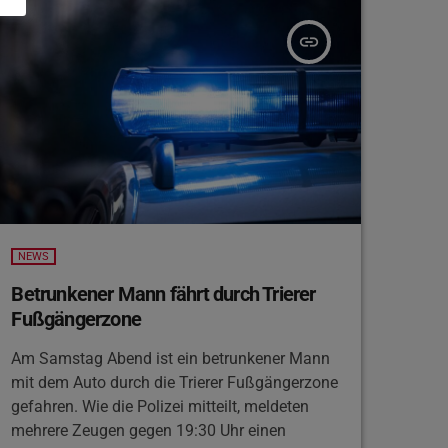
Kombination aus Hochbeeten und Sitzbänken.
Ziel ist, die Fahrbahn zu verengen und den
insert_link
Verkehrsteilnehmern zu signalisieren, wo der
Fußgängerbereich […]
NEWS
Betrunkener Mann fährt durch Trierer
Fußgängerzone
Am Samstag Abend ist ein betrunkener Mann
mit dem Auto durch die Trierer Fußgängerzone
gefahren. Wie die Polizei mitteilt, meldeten
mehrere Zeugen gegen 19:30 Uhr einen