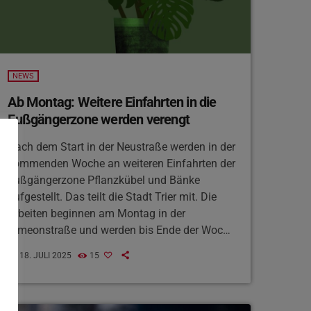
NEWS
Ab Montag: Weitere Einfahrten in die
Fußgängerzone werden verengt
Nach dem Start in der Neustraße werden in der
kommenden Woche an weiteren Einfahrten der
Fußgängerzone Pflanzkübel und Bänke
aufgestellt. Das teilt die Stadt Trier mit. Die
Arbeiten beginnen am Montag in der
Simeonstraße und werden bis Ende der Woche
in der Konstantinstraße und Fleischstraße
18. JULI 2025
15
today
fortgesetzt. Zu einem späteren Zeitpunkt
sollen in der Konstantinstraße noch zwei
Parklets errichtet werden, also eine