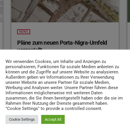
NEWS
Pläne zum neuen Porta-Nigra-Umfeld
vorgestellt
Gestern sind in Trier die Pläne für die
Wir verwenden Cookies, um Inhalte und Anzeigen zu
personalisieren, Funktionen für soziale Medien anbieten zu
Umgestaltung des Porta Nigra Umfelds
können und die Zugriffe auf unsere Website zu analysieren.
vorgestellt worden. Ein zentraler Baustein ist
Außerdem geben wir Informationen zu Ihrer Verwendung
dabei die Verlegung der Busspur raus aus der
unserer Website an unsere Partner für soziale Medien,
Werbung und Analysen weiter. Unsere Partner führen diese
Fußgängerzone. Im Gespräch mit Antenne
Informationen möglicherweise mit weiteren Daten
Trier erklärt Landschaftsarchitekt Martin
zusammen, die Sie ihnen bereitgestellt haben oder die sie im
Schmitz vom Atelier Loidl, dass mit einem
Rahmen Ihrer Nutzung der Dienste gesammelt haben.
22. AUGUST 2025
180
1
today
"Cookie Settings" to provide a controlled consent.
neuen Bodenbelag eine Verbindung zwischen
Hauptmarkt und Porta Nigra geschaffen
Cookie Settings
Accept All
werden soll. Außerdem wird der Platz begrünt.