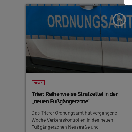
unter anderem mehr Sitzgelegenheiten,
bessere Barrierefreiheit und Maßnahmen zur
Abkühlung im Sommer. Ein Schwerpunkt liegt
insert_link
dabei auf mehreren Straßen in der
Fußgängerzone, darunter die Fleischstraße
und Teile der […]
NEWS
Trier: Reihenweise Strafzettel in der
„neuen Fußgängerzone“
Das Trierer Ordnungsamt hat vergangene
Woche Verkehrskontrollen in den neuen
Fußgängerzonen Neustraße und