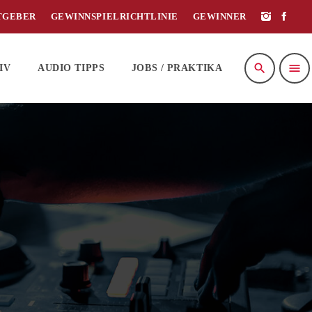
TGEBER
GEWINNSPIELRICHTLINIE
GEWINNER
search
menu
IV
AUDIO TIPPS
JOBS / PRAKTIKA