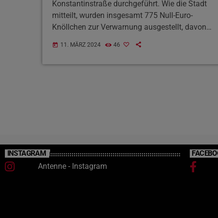
Konstantinstraße durchgeführt. Wie die Stadt
mitteilt, wurden insgesamt 775 Null-Euro-
Knöllchen zur Verwarnung ausgestellt, davon
205 allein in der Neustraße. Ab dieser Woche
11. MÄRZ 2024
46
today
endet diese Schonfrist allerdings: Wer sein
Fahrzeug jetzt in der Sperrzeit von 11 bis 6 Uhr
in der neuen Fußgängerzone abstellt oder
ohne Genehmigung in diese einfährt, zahlt 55
Euro Strafe.
INSTAGRAM
FACEBO
Antenne - Instagram