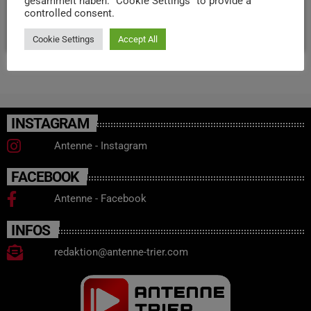
Arbeitszeiten.
gesammelt haben. "Cookie Settings" to provide a
controlled consent.
today
7. MÄRZ 2024
20
Cookie Settings
Accept All
INSTAGRAM
Antenne - Instagram
FACEBOOK
Antenne - Facebook
INFOS
redaktion@antenne-trier.com