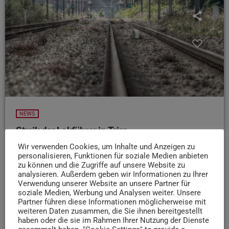
NEWS
Streik der Lokführer in Trier
Wir verwenden Cookies, um Inhalte und Anzeigen zu
Aufgrund des Streiks der Lokführergewerkschaft GDL
personalisieren, Funktionen für soziale Medien anbieten
kommt es ab heute auch in der Region Trier zu
zu können und die Zugriffe auf unsere Website zu
Einschränkungen im Bahnverkehr. Gestreikt werden soll
analysieren. Außerdem geben wir Informationen zu Ihrer
bis morgen um 13 Uhr. Die Deutsche Bahn bietet in der
Verwendung unserer Website an unsere Partner für
soziale Medien, Werbung und Analysen weiter. Unsere
Zwischenzeit ein Grundangebot an, das unter anderem
Partner führen diese Informationen möglicherweise mit
über die Fahrplanauskunft auf bahn.de abrufbar ist. Die
weiteren Daten zusammen, die Sie ihnen bereitgestellt
Gewerkschaft fordert mehr Gehalt und bessere
haben oder die sie im Rahmen Ihrer Nutzung der Dienste