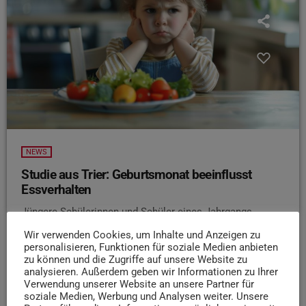
NEWS
Studie aus Trier: Geburtsmonat beeinflusst
Essverhalten
Jüngere Schülerinnen und Schüler eines Jahrgangs
neigen häufiger zu ungesunden Ernährungsgewohnheiten
Wir verwenden Cookies, um Inhalte und Anzeigen zu
und Übergewicht. Das zeigt eine Studie der Universität
personalisieren, Funktionen für soziale Medien anbieten
Trier auf Basis internationaler Daten aus 30 europäischen
zu können und die Zugriffe auf unsere Website zu
analysieren. Außerdem geben wir Informationen zu Ihrer
Ländern. Demnach haben die Jüngsten eines Jahrgangs
Verwendung unserer Website an unsere Partner für
eine um rund zwei Prozentpunkte höhere
soziale Medien, Werbung und Analysen weiter. Unsere
Wahrscheinlichkeit, übergewichtig zu sein – Jungen sind