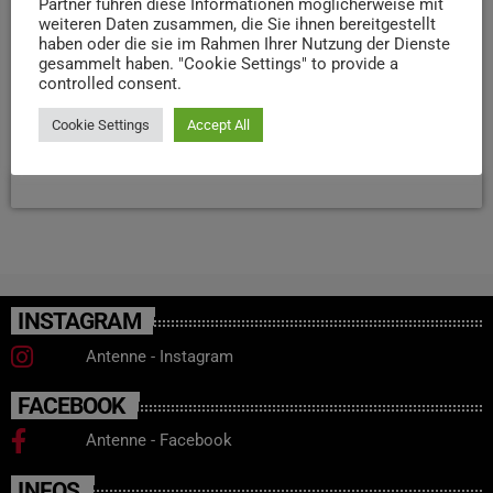
Partner führen diese Informationen möglicherweise mit
weiteren Daten zusammen, die Sie ihnen bereitgestellt
stärker betroffen als Mädchen. Als mögliche Gründe
haben oder die sie im Rahmen Ihrer Nutzung der Dienste
nennen die Forschenden unter anderem größeren
gesammelt haben. "Cookie Settings" to provide a
sozialen Druck und häufiger auftretende mentale
controlled consent.
Probleme. Weniger stark ausgeprägt sind die Effekte in
Ländern mit flächendeckendem Schulessen.
Cookie Settings
Accept All
today
18. FEBRUAR 2026
24
INSTAGRAM
Antenne - Instagram
FACEBOOK
Antenne - Facebook
INFOS