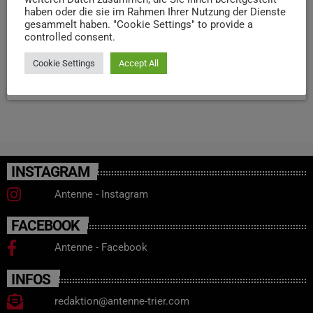
haben oder die sie im Rahmen Ihrer Nutzung der Dienste
schrecklichen Tat ermordet wurden, werden beleuchtete
gesammelt haben. "Cookie Settings" to provide a
Gedenkplaketten im Boden eingelassen. Bis Ende
controlled consent.
nächster Woche sollen die Arbeiten abgeschlossen sein.
Cookie Settings
Accept All
today
7. NOVEMBER 2023
22
INSTAGRAM
Antenne - Instagram
FACEBOOK
Antenne - Facebook
INFOS
redaktion@antenne-trier.com