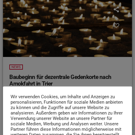
NEWS
Baubeginn für dezentrale Gedenkorte nach
Amokfahrt in Trier
Die Arbeiten an den dezentralen Gedenkorten zur
Wir verwenden Cookies, um Inhalte und Anzeigen zu
Amokfahrt in Trier haben begonnen. Darüber informiert
personalisieren, Funktionen für soziale Medien anbieten
die Stadtverwaltung. Zum Andenken an die Opfer der
zu können und die Zugriffe auf unsere Website zu
analysieren. Außerdem geben wir Informationen zu Ihrer
Amokfahrt vom 1. Dezember 2020 wird es neben dem
Verwendung unserer Website an unsere Partner für
zentralen Gedenkort, im Umfeld der Porta Nigra,
soziale Medien, Werbung und Analysen weiter. Unsere
dezentrale Gedenkorte in der Fußgängerzone geben. An
Partner führen diese Informationen möglicherweise mit
weiteren Daten zusammen, die Sie ihnen bereitgestellt
den fünf Orten, an denen die Menschen bei der