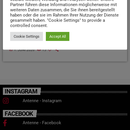
Partner führen diese Informationen möglicherweise mit
werden und stand erheblich unter Alkoholeinfluss.
weiteren Daten zusammen, die Sie ihnen bereitgestellt
Weiterhin kam es im Bereich Trimmelter Hof /
haben oder die sie im Rahmen Ihrer Nutzung der Dienste
Kohlenstraße gestern Nachmittag zu einem
gesammelt haben. "Cookie Settings" to provide a
controlled consent.
Verkehrsunfall. Ein Fahrradfahrer wurde von einem
schwarzen Auto erfasst und verletzt. Der Autofahrer
Cookie Settings
Accept All
entfernte sich unerlaubt von der Unfallstelle. […]
today
1. JUNI 2026
15
INSTAGRAM
Antenne - Instagram
FACEBOOK
Antenne - Facebook