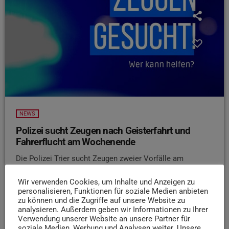
NEWS
Polizei sucht Zeugen nach Geisterfahrt und
Fahrerflucht am Wochenende
Die Polizei Trier sucht Zeugen zweier Vorfälle am
vergangenen Wochenende. Nach bisherigen
Erkenntnissen war ein Autofahrer am Samstagnachmittag
Wir verwenden Cookies, um Inhalte und Anzeigen zu
personalisieren, Funktionen für soziale Medien anbieten
auf der A64 im Bereich der Biewerbachtalbrücke entgegen
zu können und die Zugriffe auf unsere Website zu
der Fahrtrichtung unterwegs. Mindestens ein anderer
analysieren. Außerdem geben wir Informationen zu Ihrer
Verkehrsteilnehmer wurde dabei gefährdet. Der
Verwendung unserer Website an unsere Partner für
soziale Medien, Werbung und Analysen weiter. Unsere
mutmaßliche Geisterfahrer konnte später angetroffen