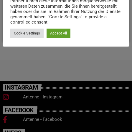
beispielsweise Websites, Blogs oder Kurzfilme. Der erste
Partner führen diese Informationen möglicherweise mit
weiteren Daten zusammen, die Sie ihnen bereitgestellt
Preis ist mit 1.000 Euro, der zweite mit 700 Euro und der
haben oder die sie im Rahmen Ihrer Nutzung der Dienste
dritte mit 500 Euro dotiert. Einsendeschluss für die Ideen
gesammelt haben. "Cookie Settings" to provide a
ist der 14. […]
controlled consent.
today
14. DEZEMBER 2023
12
Cookie Settings
Accept All
INSTAGRAM
Antenne - Instagram
FACEBOOK
Antenne - Facebook