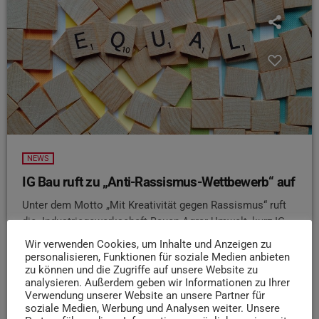
NEWS
IG Bau ruft zu „Anti-Rassismus-Wettbewerb“ auf
Unter dem Motto „Mit Kreativität gegen Rassismus“ ruft
die Industriegewerkschaft Bauen-Agrar-Umwelt, kurz IG
BAU, Trierer Azubis zur Teilnahme am Wettbewerb „Gelbe
Wir verwenden Cookies, um Inhalte und Anzeigen zu
Hand“ auf. Prämiert werden dabei laut Pressemitteilung
personalisieren, Funktionen für soziale Medien anbieten
zu können und die Zugriffe auf unsere Website zu
die kreativsten Ideen, die sich für ein respektvolles
analysieren. Außerdem geben wir Informationen zu Ihrer
Miteinander und gegen Rassismus einsetzen. Dabei
Verwendung unserer Website an unsere Partner für
können die verschiedensten Formate eingereicht werden -
soziale Medien, Werbung und Analysen weiter. Unsere