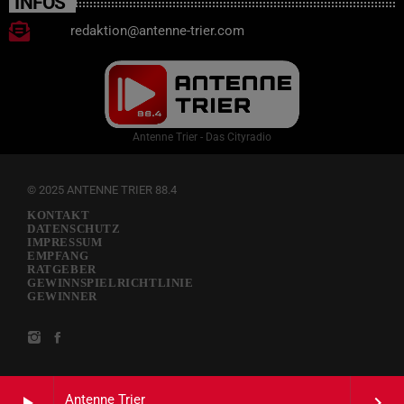
INFOS
redaktion@antenne-trier.com
Antenne Trier - Das Cityradio
© 2025 ANTENNE TRIER 88.4
KONTAKT
DATENSCHUTZ
IMPRESSUM
EMPFANG
RATGEBER
GEWINNSPIELRICHTLINIE
GEWINNER
Antenne Trier
play_arrow
keyboard_arrow_right